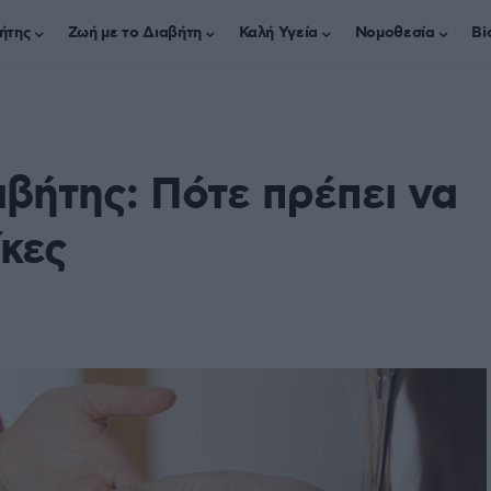
ήτης
Ζωή με το Διαβήτη
Καλή Υγεία
Νομοθεσία
Bi
αβήτης: Πότε πρέπει να
ίκες