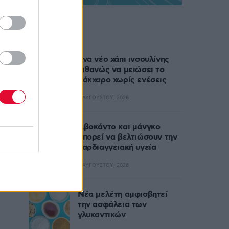
Δημοφιλή
Ένα νέο χάπι ινσουλίνης
πιθανώς να μειώσει το
σάκχαρο χωρίς ενέσεις
5 ΑΥΓΟΎΣΤΟΥ, 2026
Αβοκάντο και μάνγκο
μπορεί να βελτιώσουν την
καρδιαγγειακή υγεία
4 ΑΥΓΟΎΣΤΟΥ, 2026
Nέα μελέτη αμφισβητεί
την ασφάλεια των
γλυκαντικών