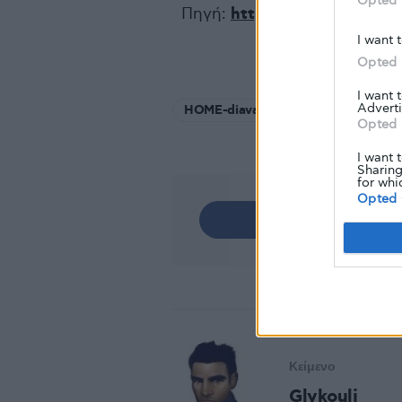
Opted 
Πηγή:
http://www.onmed.gr
I want 
Opted 
I want 
Adverti
HOME-diavaste-akomi
Opted 
I want 
Sharing
for whi
Opted 
Share
Κείμενο
Glykouli