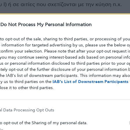
) ή σε αιτίες που σχετίζονται με την κύηση π.χ.
 σακχαρώδης διαβήτης είναι επιπλοκή της κύησης
-
Do Not Process My Personal Information
ί και να θεραπευθεί όσο γίνεται πιο σύντομα.
ται με αυξημένο κίνδυνο εμφάνισης
 to opt-out of the sale, sharing to third parties, or processing of yo
 του εμβρύου
και
νεογνικής υπογλυκαιμίας
.
e information for targeted advertising by us, please use the below o
ιαβήτη κύησης έχουν μεγαλύτερη πιθανότητα να
confirm your selection. Please note that after your opt-out request i
βήτη τύπου 2
you may continue seeing interest-based ads based on personal inf
στο μέλλον (το 15%-60% των
 us or personal information disclosed to third parties prior to your o
ι διαβήτη 5-15 χρόνια μετά τον τοκετό).
ely opt-out of the further disclosure of your personal information b
οδηγίες της USPSTF (US Preventive Services Task
the IAB’s list of downstream participants. This information may als
ρέπει να ελέγχονται για διαβήτη μετά την 24η
y us to third parties on the
IAB’s List of Downstream Participants
lose it to other third parties.
ά τις 24 εβδομάδες κύησης βοηθά στην πρώιμη
ν αντιμετώπισή της με διατροφικές αλλαγές,
al Data Processing Opt Outs
κχάρου του αίματος και στη χορήγηση
 μειώνοντας τις επιπλοκές και τους κινδύνους για
to opt-out of the Sharing of my personal data.