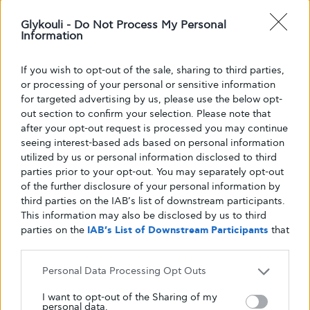
Glykouli -
Do Not Process My Personal
Information
If you wish to opt-out of the sale, sharing to third parties,
or processing of your personal or sensitive information
for targeted advertising by us, please use the below opt-
out section to confirm your selection. Please note that
after your opt-out request is processed you may continue
seeing interest-based ads based on personal information
utilized by us or personal information disclosed to third
parties prior to your opt-out. You may separately opt-out
ΚΑΛΉ ΥΓΕΊΑ
ΣΥΜΒΟΥΛΈΣ ΔΡ. ΦΑΊΔΩΝ ΛΊΝΤΜΠΕΡΓΚ
of the further disclosure of your personal information by
Γήρανση, διατροφή και αντιοξειδωτικά
third parties on the IAB’s list of downstream participants.
This information may also be disclosed by us to third
Έχετε ποτέ αναρωτηθεί γιατί γερνάμε; Υπάρχουν μερικές
parties on the
IAB’s List of Downstream Participants
that
θεωρίες, αλλά μία από τις πιο σημαντικές και πιο πιθανές
may further disclose it to other third parties.
επικεντρώνεται…
Personal Data Processing Opt Outs
ΑΠΌ
GLYKOULI
15 ΜΑΡΤΊΟΥ, 2016
I want to opt-out of the Sharing of my
personal data.