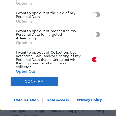
Opted In
I want to opt-out of the Sale of my
Personal Data.
Opted In
I want to opt-out of processing my
Personal Data for Targeted
Advertising.
Opted In
I want to opt-out of Collection, Use,
Retention, Sale, and/or Sharing of my
Personal Data that Is Unrelated with
the Purposes for which it was
collected.
Opted Out
ΚΑΛΉ ΥΓΕΊΑ
ΣΥΜΒΟΥΛΈΣ ΔΡ. ΦΑΊΔΩΝ ΛΊΝΤΜΠΕΡΓΚ
CONFIRM
Σημαντικό ή απλά επείγον; Διάλεξε
σωστά και δίνε ζωή στα χρόνια σου!
Data Deletion
Data Access
Privacy Policy
΄Ενα τραγικό συμβάν, όπως π.χ. η απώλεια ενός
αγαπημένου μας προσώπου είναι αναμφίβολα μια μεγάλη
κρίση. Αλλά κάθε…