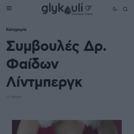
Κατηγορία
Συμβουλές Δρ.
Φαίδων
Λίντμπεργκ
15 άρθρα