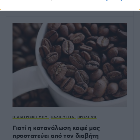
ΑΠΌ
GLYKOULI
23 ΜΑΡΤΊΟΥ, 2022
Η ΔΙΑΤΡΟΦΉ ΜΟΥ
ΚΑΛΉ ΥΓΕΊΑ
ΠΡΌΛΗΨΗ
Γιατί η κατανάλωση καφέ μας
προστατεύει από τον διαβήτη