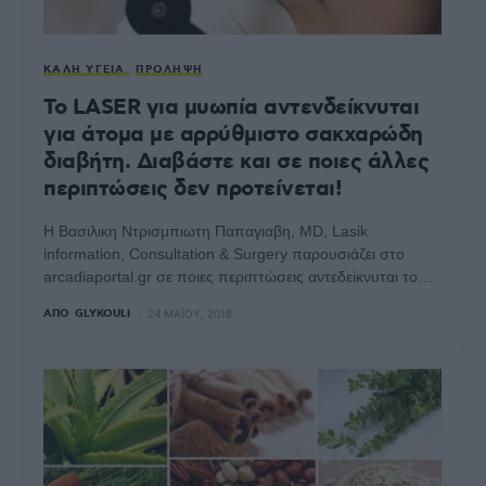
ΚΑΛΉ ΥΓΕΊΑ
ΠΡΌΛΗΨΗ
To LASER για μυωπία αντενδείκνυται
για άτομα με αρρύθμιστο σακχαρώδη
διαβήτη. Διαβάστε και σε ποιες άλλες
περιπτώσεις δεν προτείνεται!
Η Βασιλικη Ντρισμπιωτη Παπαγιαβη, MD, Lasik
information, Consultation & Surgery παρουσιάζει στο
arcadiaportal.gr σε ποιες περιπτώσεις αντεδείκνυται το…
ΑΠΌ
GLYKOULI
24 ΜΑΪ́ΟΥ, 2018