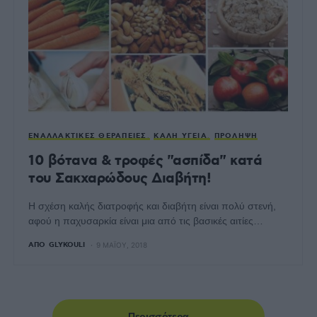
ΕΝΑΛΛΑΚΤΙΚΈΣ ΘΕΡΑΠΕΊΕΣ
ΚΑΛΉ ΥΓΕΊΑ
ΠΡΌΛΗΨΗ
10 βότανα & τροφές "ασπίδα" κατά
του Σακχαρώδους Διαβήτη!
Η σχέση καλής διατροφής και διαβήτη είναι πολύ στενή,
αφού η παχυσαρκία είναι μια από τις βασικές αιτίες…
ΑΠΌ
GLYKOULI
9 ΜΑΪ́ΟΥ, 2018
Περισσότερα