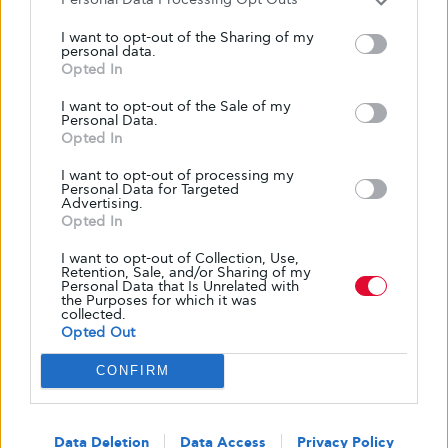
I want to opt-out of the Sharing of my
personal data.
Opted In
I want to opt-out of the Sale of my
Personal Data.
Opted In
I want to opt-out of processing my
Personal Data for Targeted
Advertising.
Opted In
I want to opt-out of Collection, Use,
Retention, Sale, and/or Sharing of my
ΑΣΚΉΣΕΙΣ
ΚΑΛΉ ΥΓΕΊΑ
ΠΡΌΛΗΨΗ
Personal Data that Is Unrelated with
the Purposes for which it was
Οι δραστηριότητες μυϊκής
collected.
ενδυνάμωσης συνδέονται με
Opted Out
χαμηλότερο κίνδυνο θανάτου
CONFIRM
Η προπόνηση δύναμης ή αντίστασης έχει ήδη συνδεθεί με
πολλά οφέλη για την υγεία, συμπεριλαμβανομένων
ορισμένων που σχετίζονται ειδικά με τον διαβήτη
Data Deletion
Data Access
Privacy Policy