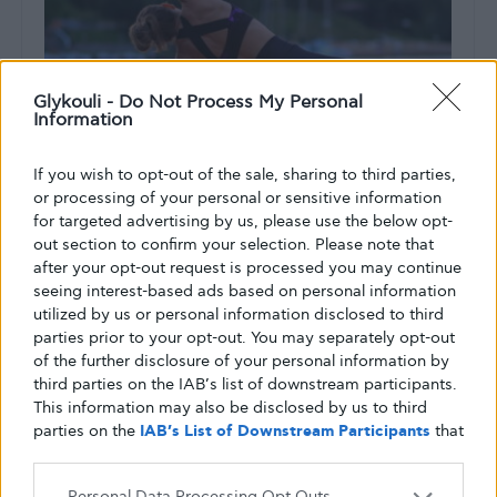
Glykouli -
Do Not Process My Personal
Information
If you wish to opt-out of the sale, sharing to third parties,
or processing of your personal or sensitive information
ΚΑΛΉ ΥΓΕΊΑ
ΠΡΌΛΗΨΗ
for targeted advertising by us, please use the below opt-
out section to confirm your selection. Please note that
Ορμονική ανισορροπία: 5+1 φυσικοί
after your opt-out request is processed you may continue
τρόποι να τη ρυθμίσεις!
seeing interest-based ads based on personal information
utilized by us or personal information disclosed to third
Όπως καταλαβαίνεις λοιπόν, ακόμα και μια μικρή ορμονική
parties prior to your opt-out. You may separately opt-out
αλλαγή μπορεί να προκαλέσει ορμονική ανισορροπία. Και
of the further disclosure of your personal information by
αυτή με τη…
third parties on the IAB’s list of downstream participants.
This information may also be disclosed by us to third
ΑΠΌ
GLYKOULI
2 ΦΕΒΡΟΥΑΡΊΟΥ, 2023
parties on the
IAB’s List of Downstream Participants
that
may further disclose it to other third parties.
Personal Data Processing Opt Outs