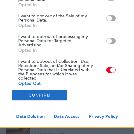
Opted In
I want to opt-out of the Sale of my
Personal Data.
Opted In
I want to opt-out of processing my
Personal Data for Targeted
Advertising.
Opted In
I want to opt-out of Collection, Use,
Δημοφιλή
Retention, Sale, and/or Sharing of my
Personal Data that Is Unrelated with
the Purposes for which it was
collected.
Skin food: όλα όσα πρέπει να τρως για να
Opted Out
έχεις υγιή και λαμπερή επιδερμίδα
CONFIRM
7 ΑΥΓΟΎΣΤΟΥ, 2026
Data Deletion
Data Access
Privacy Policy
Η σημασία του ύπνου στην πρόληψη του
διαβήτη τύπου 2
6 ΑΥΓΟΎΣΤΟΥ, 2026