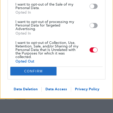
I want to opt-out of the Sale of my
Δημοφιλή
Personal Data.
Opted In
Ένα νέο χάπι ινσουλίνης πιθανώς να
I want to opt-out of processing my
Personal Data for Targeted
μειώσει το σάκχαρο χωρίς ενέσεις
Advertising.
Opted In
5 ΑΥΓΟΎΣΤΟΥ, 2026
I want to opt-out of Collection, Use,
Retention, Sale, and/or Sharing of my
Personal Data that Is Unrelated with
Αβοκάντο και μάνγκο μπορεί να
the Purposes for which it was
collected.
βελτιώσουν την καρδιαγγειακή υγεία
Opted Out
4 ΑΥΓΟΎΣΤΟΥ, 2026
CONFIRM
Nέα μελέτη αμφισβητεί την ασφάλεια
των γλυκαντικών
Data Deletion
Data Access
Privacy Policy
3 ΑΥΓΟΎΣΤΟΥ, 2026