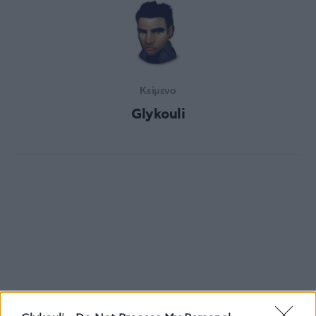
Κείμενο
Glykouli