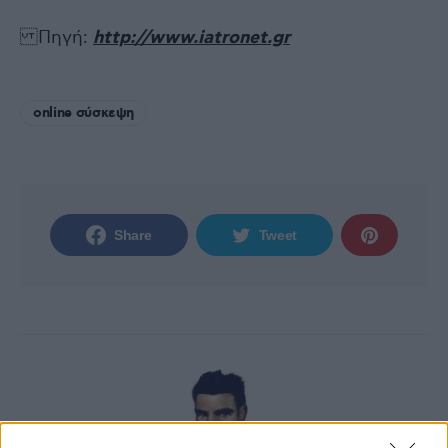
Πηγή:
http://www.iatronet.gr
online σύσκεψη
Share
Tweet