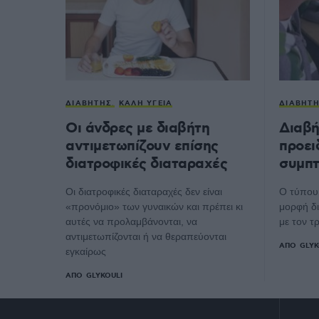
ΔΙΑΒΉΤΗΣ
ΚΑΛΉ ΥΓΕΊΑ
ΔΙΑΒΉΤ
Οι άνδρες με διαβήτη
Διαβή
αντιμετωπίζουν επίσης
προει
διατροφικές διαταραχές
συμπτ
Οι διατροφικές διαταραχές δεν είναι
Ο τύπου 
«προνόμιο» των γυναικών και πρέπει κι
μορφή δι
αυτές να προλαμβάνονται, να
με τον 
αντιμετωπίζονται ή να θεραπεύονται
ΑΠΌ
GLYK
εγκαίρως
ΑΠΌ
GLYKOULI