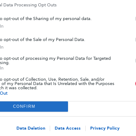
ρόπου γέννησης, της ηλικίας κυοφορίας, του
al Data Processing Opt Outs
και της ισοτιμίας.
 οι πιθανοί μηχανισμοί πίσω από τον συσχετισμό
to opt-out of the Sharing of my personal data.
 τροποποιήσεις στην ρύθμιση της όρεξης και του
In
στεί σε ζωικά μοντέλα.
to opt-out of the Sale of my Personal Data.
ης στην μητρική νικοτίνη είναι: το υψηλό ποσοστό
In
ων που παράγουν ινσουλίνη στο πάγκρεας και η
ση των παραγόντων μεταγραφής που προκαλούν
to opt-out of processing my Personal Data for Targeted
sing.
ττάρων (διαφοροποίηση λιποκυττάρων), που
In
ι στην εκδήλωση του διαβήτη και της
to opt-out of Collection, Use, Retention, Sale, and/or
πίσης, οι επιστήμονες επικαλούνται πρόσφατα
 of my Personal Data that Is Unrelated with the Purposes
ch it was collected.
ενετικές αλλαγές στην γονιδιακή έκφραση στο
Out
πορεί να το προδιαθέτουν σε μετέπειτα
γραμμίζουν ωστόσο ότι αστάθμιστες διαφορές
CONFIRM
γοντες μεταξύ των οικογενειών με και χωρίς
ν τον ρόλο τους.
Data Deletion
Data Access
Privacy Policy
αποδεικνύει ότι οι γυναίκες που εκτίθενται στο