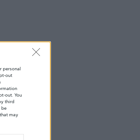
ur personal
pt-out
s
ormation
pt-out. You
y third
o be
that may