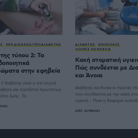
ΗΣ
ΠΡΟΔΙΆΘΕΣΗ/ΠΡΟΔΙΑΒΉΤΗΣ
ΔΙΑΒΉΤΗΣ
ΕΠΙΠΛΟΚΈΣ
ΛΟΙΠΈΣ ΠΑΘΉΣΕΙΣ
της τύπου 2: Τα
Κακή στοματική υγιει
δοποιητικά
Πώς συνδέεται με Δι
ώματα στην εφηβεία
και Άνοια
2 διαβήτης είναι η πιο συχνή
Διαβήτης και Άνοια οι πρώτες π
αβήτη και σχετίζεται πρωτίστως
που συνδέονται με την κακή στο
τρόπο ζωής. Το…
υγιεινή – Ποια η διαφορά ουλίτ
OULI
ΑΠΌ
GLYKOULI