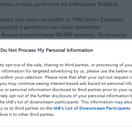
τήτων η κόρη μετέπειτα να εκδηλώσει διαβήτη
ίκες που είχαν γεννηθεί το 1982 (όταν ξεκίνησε
ματος) ή μετέπειτα και είχαν αποκτήσει
 δείγμα εντοπίστηκαν 80.189 κυήσεις. Τα στοιχεία
ίστηκαν σε τρεις κατηγορίες: μη καπνίστριες,
1-9 τσιγάρα/ημέρα) και βαρείς καπνίστριες (πάνω
-
Do Not Process My Personal Information
αξύ των θηλέων απογόνων που εξετάστηκαν, οι
 to opt-out of the sale, sharing to third parties, or processing of yo
εί σε παχύσαρκες και 291 εκδήλωσαν διαβήτη
e information for targeted advertising by us, please use the below o
όρησαν.
confirm your selection. Please note that after your opt-out request i
 ήταν αυξημένος κατά 62% μεταξύ των γυναικών
you may continue seeing interest-based ads based on personal inf
ίως εκτεθεί στον καπνό του τσιγάρου κατά την
 us or personal information disclosed to third parties prior to your o
ν εκτεθεί πολύ. Οι γυναίκες που είχαν μέτρια
ely opt-out of the further disclosure of your personal information b
the IAB’s list of downstream participants. This information may als
36% περισσότερες πιθανότητες να είναι
y us to third parties on the
IAB’s List of Downstream Participants
 εκτεθεί πολύ στον καπνό είχαν 58% μεγαλύτερες
lose it to other third parties.
αρκες.
σαν να ισχύουν ακόμη και μετά την συνεκτίμηση