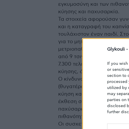
εγκυμοσύνη και των πιθανο
κύησης και παχυσαρκία.
Τα στοιχεία αφορούσαν γυνα
και η καταγραφή του καπνίσ
τουλάχιστον έναν παιδί. Στο
για το μητρικό κάπνισμα χωρ
μετριοπαθείς καπνιστρίες (
Glykouli 
από 9 τσιγάρα/ημέρα). Μετ
If you wish
7.300 τελικά είχαν εξελιχθ
or sensitiv
κύησης, όταν οι ίδιες κυοφ
section to 
Ο κίνδυνος διαβήτη κύησης
processed 
(θυγατέρων) που είχαν μετρ
utilized by
κύηση και 52% για όσες είχα
may separat
parties on 
έκθεση στο κάπνισμα είχαν 
disclosed b
παχύσαρκες και όσες είχαν
further disc
πιθανότητες να είναι παχύσ
Οι συσχετισμοί εξακολούθη