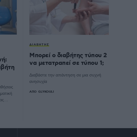
ΔΙΑΒΉΤΗΣ
Μπορεί ο διαβήτης τύπου 2
νή:
να μετατραπεί σε τύπου 1;
αβήτη
Διαβάστε την απάντηση σε μια συχνή
ανησυχία
αθήσεις
ΑΠΌ
GLYKOULI
ματική
ιδας…