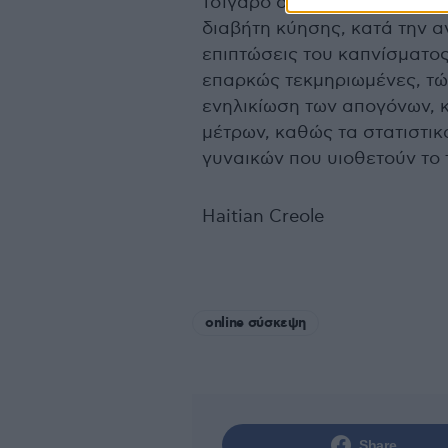
τσιγάρο σε εμβρυϊκή ηλικί
διαβήτη κύησης, κατά την 
επιπτώσεις του καπνίσματος
επαρκώς τεκμηριωμένες, τώρ
ενηλικίωση των απογόνων, 
μέτρων, καθώς τα στατιστι
γυναικών που υιοθετούν το 
Haitian Creole
online σύσκεψη
Share