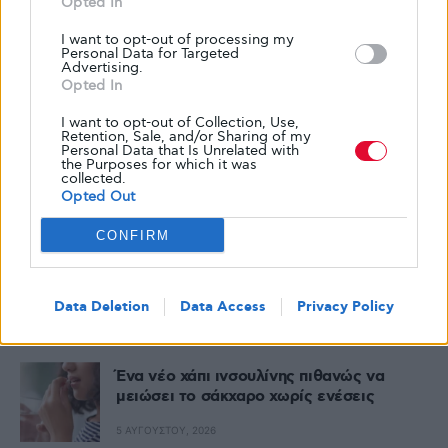
Opted In
I want to opt-out of processing my
Personal Data for Targeted
Advertising.
Opted In
I want to opt-out of Collection, Use,
Retention, Sale, and/or Sharing of my
Personal Data that Is Unrelated with
the Purposes for which it was
collected.
Opted Out
Δημοφιλή
CONFIRM
Η σημασία του ύπνου στην πρόληψη του
διαβήτη τύπου 2
Data Deletion
Data Access
Privacy Policy
6 ΑΥΓΟΎΣΤΟΥ, 2026
Ένα νέο χάπι ινσουλίνης πιθανώς να
μειώσει το σάκχαρο χωρίς ενέσεις
5 ΑΥΓΟΎΣΤΟΥ, 2026