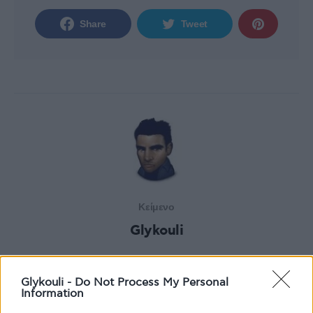
Share
Tweet
Κείμενο
Glykouli
Glykouli -
Do Not Process My Personal
Information