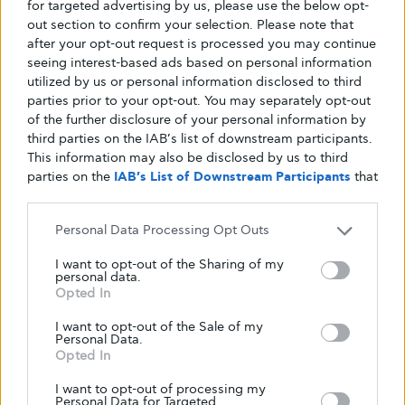
for targeted advertising by us, please use the below opt-
BIOWAY
out section to confirm your selection. Please note that
9 εξαιρετικά οφέλη από το τσάι με
after your opt-out request is processed you may continue
seeing interest-based ads based on personal information
Φύλλα Συκιάς
utilized by us or personal information disclosed to third
parties prior to your opt-out. You may separately opt-out
Τα φύλλα της συκής δεν είναι μόνο βρώσιμα αλλά έχουν
of the further disclosure of your personal information by
πολλαπλές χρήσεις και οφέλη για την υγεία
third parties on the IAB’s list of downstream participants.
ΑΠΌ
GLYKOULI
27 ΑΥΓΟΎΣΤΟΥ, 2025
This information may also be disclosed by us to third
parties on the
IAB’s List of Downstream Participants
that
may further disclose it to other third parties.
Personal Data Processing Opt Outs
I want to opt-out of the Sharing of my
personal data.
Opted In
I want to opt-out of the Sale of my
Personal Data.
Opted In
I want to opt-out of processing my
Personal Data for Targeted