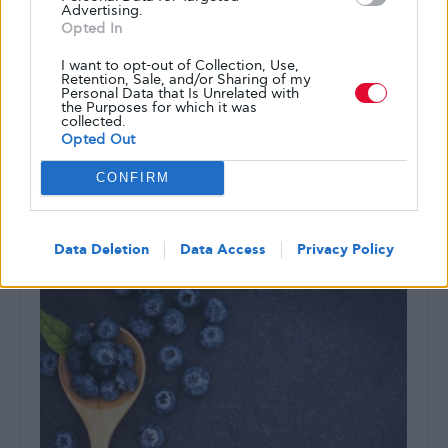
Advertising.
Opted In
I want to opt-out of Collection, Use,
BIOWAY
Retention, Sale, and/or Sharing of my
Personal Data that Is Unrelated with
Αυτό το μικρό ξωτικό φρούτο
the Purposes for which it was
collected.
προσφέρει πολύτιμα οφέλη στην υγεία
Opted Out
σου
CONFIRM
Το ακτινίδιο διαθέτει εξαιρετικά ωφέλιμο διατροφικό προφίλ
ΑΠΌ
GLYKOULI
27 ΙΟΥΝΊΟΥ, 2025
Data Deletion
Data Access
Privacy Policy