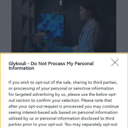
Glykouli -
Do Not Process My Personal
Information
ΔΙΑΒΉΤΗΣ ΤΎΠΟΥ 1
If you wish to opt-out of the sale, sharing to third parties,
Εργαστηριακά καλλιεργημένα κύτταρα
or processing of your personal or sensitive information
ινσουλίνης αντιστρέφουν τον διαβήτη
for targeted advertising by us, please use the below opt-
out section to confirm your selection. Please note that
σε ποντίκια και ξεπερνούν ένα
after your opt-out request is processed you may continue
σημαντικό εμπόδιο για τη θεραπεία
seeing interest-based ads based on personal information
τύπου 1
utilized by us or personal information disclosed to third
parties prior to your opt-out. You may separately opt-out
Σε νέα έρευνα, κύτταρα ρυθμίζουν αποτελεσματικά τα