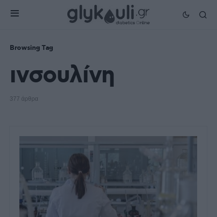
Browsing Tag
ινσουλίνη
377 άρθρα