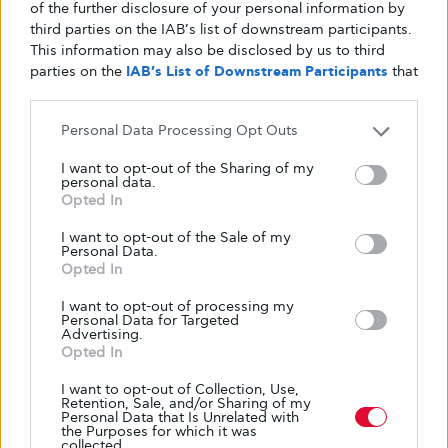
of the further disclosure of your personal information by
επίπεδα σακχάρου στο αίμα σε εργαστηριακές δοκιμές και
third parties on the IAB’s list of downstream participants.
μπορούν να αντιστρέψουν τον διαβήτη σε ποντίκια.
This information may also be disclosed by us to third
parties on the
IAB’s List of Downstream Participants
that
ΑΠΌ
GLYKOULI
21 ΑΠΡΙΛΊΟΥ, 2026
may further disclose it to other third parties.
Personal Data Processing Opt Outs
I want to opt-out of the Sharing of my
personal data.
Opted In
I want to opt-out of the Sale of my
Personal Data.
Opted In
I want to opt-out of processing my
Personal Data for Targeted
Advertising.
Opted In
I want to opt-out of Collection, Use,
Retention, Sale, and/or Sharing of my
Personal Data that Is Unrelated with
ΑΣΚΉΣΕΙΣ
the Purposes for which it was
collected.