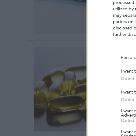
processed 
utilized by
may separat
parties on 
disclosed b
further disc
Person
I want 
Opted 
I want 
Opted 
I want 
Adverti
Opted 
I want 