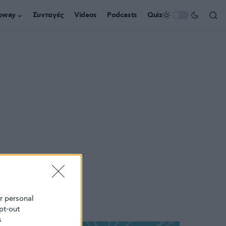
oway
Συνταγές
Videos
Podcasts
Quiz
ur personal
pt-out
s