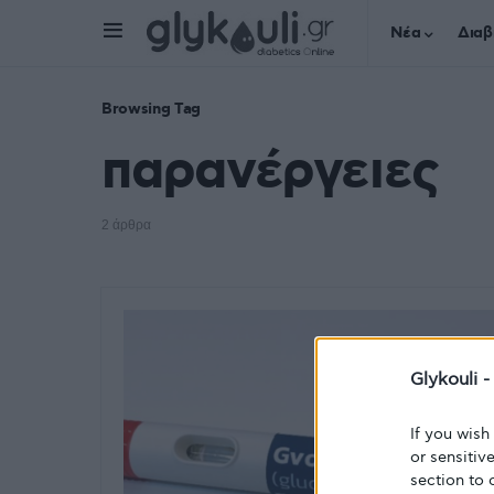
Νέα
Διαβ
Browsing Tag
παρανέργειες
2 άρθρα
Glykouli 
If you wish
or sensitiv
section to 