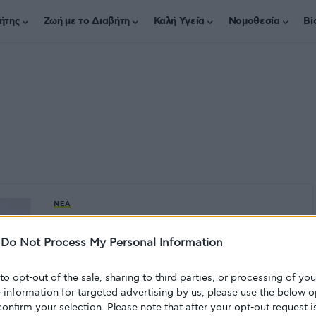
ήτης
Ζωή με το Διαβήτη
Καλή Υγεία
Νομοθεσία
Bi
ΝΈΑ
Εγκρίθηκε από τον FDA το πρώτο
-
Do Not Process My Personal Information
υγρό ενέσιμο γλυκαγόνο GVOKE για
τις περιπτώσεις της σοβαρής
 to opt-out of the sale, sharing to third parties, or processing of yo
υπογλυκαιμίας
e information for targeted advertising by us, please use the below o
confirm your selection. Please note that after your opt-out request i
Η Xeris Pharmaceuticals ανακοίνωσε με δελτίο τύπου