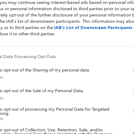
you may continue seeing interest-based ads based on personal inf
ότι το υγρό ενέσιμο γλυκαγόνο GVOKE έλαβε έγκριση
 us or personal information disclosed to third parties prior to your o
από τον FDA.…
ely opt-out of the further disclosure of your personal information b
the IAB’s list of downstream participants. This information may als
y us to third parties on the
IAB’s List of Downstream Participants
ΑΠΌ
GLYKOULI
11 ΣΕΠΤΕΜΒΡΊΟΥ, 2019
lose it to other third parties.
ΚΑΛΉ ΥΓΕΊΑ
al Data Processing Opt Outs
Τα ωμέγα 3 λιπαρά μειώνουν τα
επίπεδα των τριγλυκεριδίων σε
to opt-out of the Sharing of my personal data.
άτομα με διαβήτη, σύμφωνα με νέα
In
μελέτη
to opt-out of the Sale of my Personal Data.
Η βελτίωση του λιπιδαιμικού προφίλ του αίματος,
In
συγκεκριμένα της χοληστερόλης και των επιπέδων των
τριγλυκεριδίων, προστατεύει από την…
to opt-out of processing my Personal Data for Targeted
sing.
In
ΑΠΌ
GLYKOULI
8 ΙΟΥΛΊΟΥ, 2019
to opt-out of Collection, Use, Retention, Sale, and/or