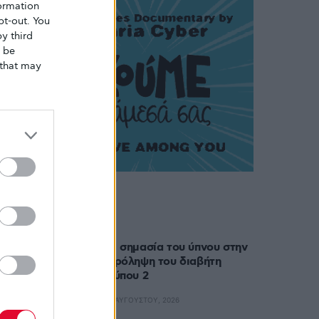
ormation
pt-out. You
y third
o be
that may
Δημοφιλή
Η σημασία του ύπνου στην
πρόληψη του διαβήτη
τύπου 2
6 ΑΥΓΟΎΣΤΟΥ, 2026