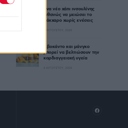
Ένα νέο χάπι ινσουλίνης
πιθανώς να μειώσει το
σάκχαρο χωρίς ενέσεις
5 ΑΥΓΟΎΣΤΟΥ, 2026
Αβοκάντο και μάνγκο
μπορεί να βελτιώσουν την
καρδιαγγειακή υγεία
4 ΑΥΓΟΎΣΤΟΥ, 2026