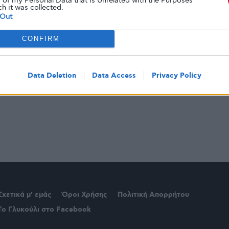
 of my Personal Data that Is Unrelated with the Purposes
ch it was collected.
Out
CONFIRM
Data Deletion
Data Access
Privacy Policy
Σχετικά μ’ εμάς
Όροι Χρήσης
Πολιτική Απορρήτου
Το Γλυκούλι στο Facebook