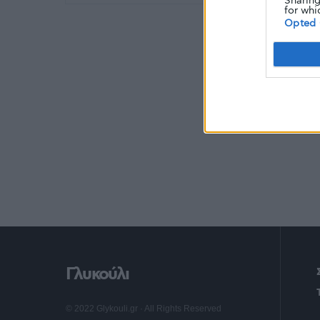
Sharing
for whi
Opted 
Γλυκούλι
© 2022 Glykouli.gr · All Rights Reserved