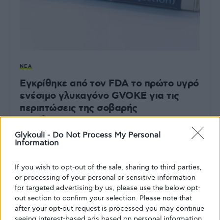
ΝΈΑ
Εγκρίθηκε από τον FDA το πρώτο υγρό
ενέσιμο γλυκαγόνο GVOKE για τις
περιπτώσεις της σοβαρής
υπογλυκαιμίας
Glykouli -
Do Not Process My Personal
Η Xeris Pharmaceuticals ανακοίνωσε με δελτίο τύπου ότι
Information
το υγρό ενέσιμο γλυκαγόνο GVOKE έλαβε έγκριση από
τον FDA.…
If you wish to opt-out of the sale, sharing to third parties,
or processing of your personal or sensitive information
ΑΠΌ
GLYKOULI
11 ΣΕΠΤΕΜΒΡΊΟΥ, 2019
for targeted advertising by us, please use the below opt-
out section to confirm your selection. Please note that
after your opt-out request is processed you may continue
seeing interest-based ads based on personal information