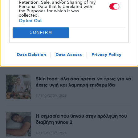
Retention, Sale, and/or Sharing of my
Personal Data that Is Unrelated with
the Purposes for which it was
collected.
Opted Out
CONFIRM
Data Deletion
Data Access
Privacy Policy
Δημοφιλή
Skin food: όλα όσα πρέπει να τρως για να
έχεις υγιή και λαμπερή επιδερμίδα
7 ΑΥΓΟΎΣΤΟΥ, 2026
Η σημασία του ύπνου στην πρόληψη του
διαβήτη τύπου 2
6 ΑΥΓΟΎΣΤΟΥ, 2026