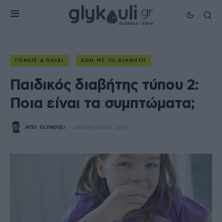
ΓΟΝΕΊΣ & ΠΑΙΔΊ
ΖΩΉ ΜΕ ΤΟ ΔΙΑΒΉΤΗ
Παιδικός διαβήτης τύπου 2:
Ποια είναι τα συμπτώματα;
ΑΠΌ
GLYKOULI
2 ΦΕΒΡΟΥΑΡΊΟΥ, 2017