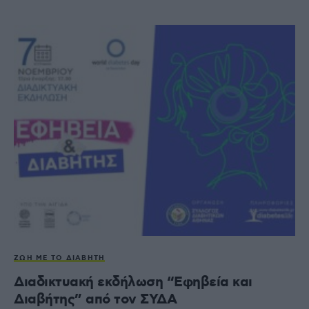
ΖΩΉ ΜΕ ΤΟ ΔΙΑΒΉΤΗ
Διαδικτυακή εκδήλωση “Εφηβεία και
Διαβήτης” από τον ΣΥΔΑ