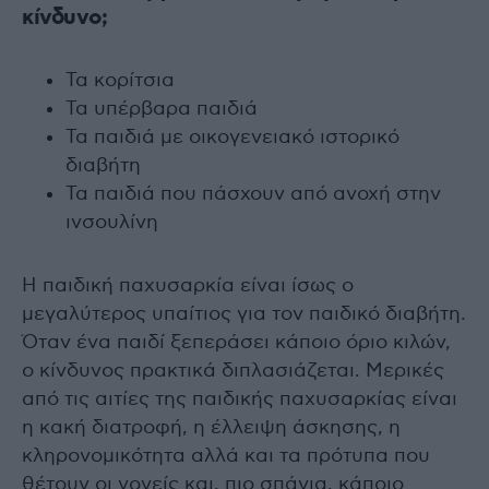
κίνδυνο;
Τα κορίτσια
Τα υπέρβαρα παιδιά
Τα παιδιά με οικογενειακό ιστορικό
διαβήτη
Τα παιδιά που πάσχουν από ανοχή στην
ινσουλίνη
Η παιδική παχυσαρκία είναι ίσως ο
μεγαλύτερος υπαίτιος για τον παιδικό διαβήτη.
Όταν ένα παιδί ξεπεράσει κάποιο όριο κιλών,
ο κίνδυνος πρακτικά διπλασιάζεται. Μερικές
από τις αιτίες της παιδικής παχυσαρκίας είναι
η κακή διατροφή, η έλλειψη άσκησης, η
κληρονομικότητα αλλά και τα πρότυπα που
θέτουν οι γονείς και, πιο σπάνια, κάποιο