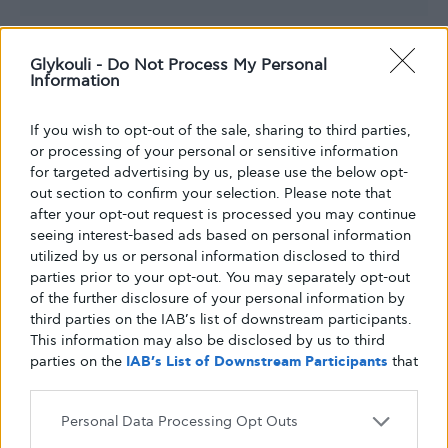
Glykouli -
Do Not Process My Personal
Information
If you wish to opt-out of the sale, sharing to third parties,
or processing of your personal or sensitive information
for targeted advertising by us, please use the below opt-
out section to confirm your selection. Please note that
after your opt-out request is processed you may continue
Κείμενο
seeing interest-based ads based on personal information
utilized by us or personal information disclosed to third
Glykouli
parties prior to your opt-out. You may separately opt-out
of the further disclosure of your personal information by
third parties on the IAB’s list of downstream participants.
This information may also be disclosed by us to third
parties on the
IAB’s List of Downstream Participants
that
may further disclose it to other third parties.
Personal Data Processing Opt Outs