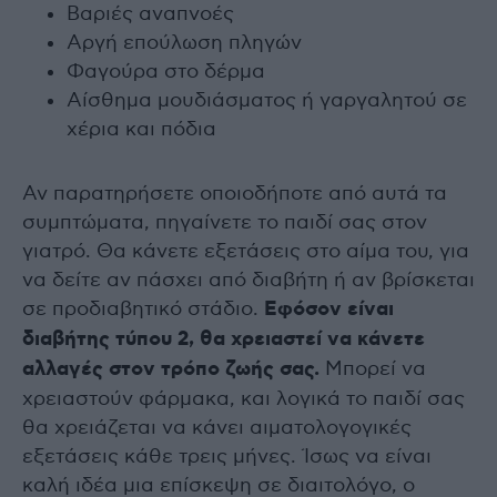
Βαριές αναπνοές
Αργή επούλωση πληγών
Φαγούρα στο δέρμα
Αίσθημα μουδιάσματος ή γαργαλητού σε
χέρια και πόδια
Αν παρατηρήσετε οποιοδήποτε από αυτά τα
συμπτώματα, πηγαίνετε το παιδί σας στον
γιατρό. Θα κάνετε εξετάσεις στο αίμα του, για
να δείτε αν πάσχει από διαβήτη ή αν βρίσκεται
σε προδιαβητικό στάδιο.
Εφόσον είναι
διαβήτης τύπου 2, θα χρειαστεί να κάνετε
αλλαγές στον τρόπο ζωής σας.
Μπορεί να
χρειαστούν φάρμακα, και λογικά το παιδί σας
θα χρειάζεται να κάνει αιματολογογικές
εξετάσεις κάθε τρεις μήνες. Ίσως να είναι
καλή ιδέα μια επίσκεψη σε διαιτολόγο, ο