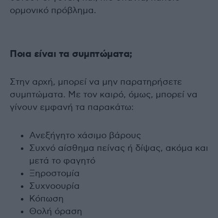
ορμονικό πρόβλημα.
Ποια είναι τα συμπτώματα;
Στην αρχή, μπορεί να μην παρατηρήσετε
συμπτώματα. Με τον καιρό, όμως, μπορεί να
γίνουν εμφανή τα παρακάτω:
Ανεξήγητο χάσιμο βάρους
Συχνό αίσθημα πείνας ή δίψας, ακόμα και
μετά το φαγητό
Ξηροστομία
Συχνοουρία
Κόπωση
Θολή όραση