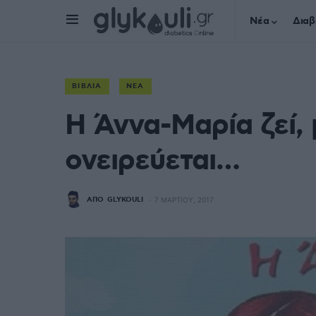
Νέα
Διαβ
ΒΙΒΛΊΑ
ΝΈΑ
Η Άννα-Μαρία ζεί, 
ονειρεύεται…
ΑΠΌ
GLYKOULI
7 ΜΑΡΤΊΟΥ, 2017