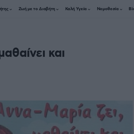
ήτης
Ζωή με το Διαβήτη
Καλή Υγεία
Νομοθεσία
Bi
μαθαίνει και