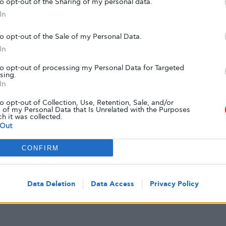
ματικότητα του νεανικού διαβήτη με αφορμή
to opt-out of the Sharing of my personal data.
In
 ένα ακόμη βήμα προς την αναγνώριση από το
α αυτο-διαχείριση της νόσου.
to opt-out of the Sale of my Personal Data.
In
to opt-out of processing my Personal Data for Targeted
sing.
In
to opt-out of Collection, Use, Retention, Sale, and/or
 of my Personal Data that Is Unrelated with the Purposes
ch it was collected.
Out
CONFIRM
Tweet
Data Deletion
Data Access
Privacy Policy