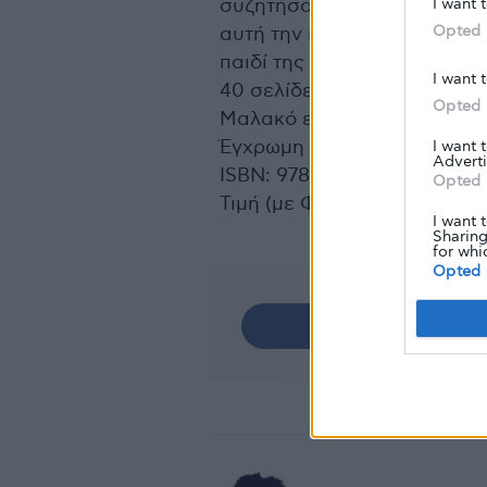
συζητήσουν πάνω στην πραγ
I want 
Opted 
αυτή την ιστορία, κάνοντας
παιδί της ικανότητάς του γι
I want 
40 σελίδες 21×28
Opted 
Μαλακό εξώφυλλο 2014
Έγχρωμη εικονογράφηση
I want 
Adverti
ΙSBN: 978-960-452-195-1
Opted 
Τιμή (με Φ.Π.Α.): 18,00 ΕΥΡΩ
I want 
Sharing
for whi
Opted 
Share