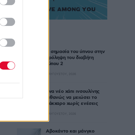
Δημοφιλή
Η σημασία του ύπνου στην
πρόληψη του διαβήτη
τύπου 2
6 ΑΥΓΟΎΣΤΟΥ, 2026
Ένα νέο χάπι ινσουλίνης
πιθανώς να μειώσει το
σάκχαρο χωρίς ενέσεις
5 ΑΥΓΟΎΣΤΟΥ, 2026
Αβοκάντο και μάνγκο