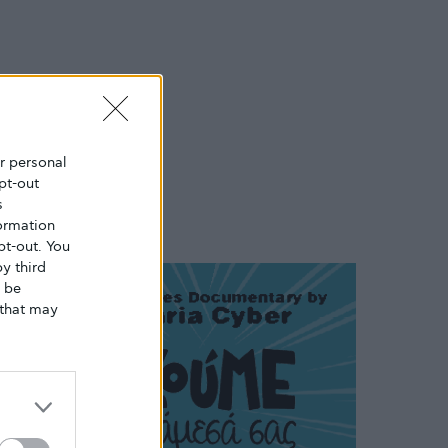
ur personal
pt-out
s
ormation
pt-out. You
y third
o be
that may