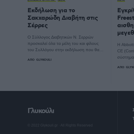
ΕΠΙΚΑΙΡΌΤΗΤΑ
ΝΈΑ
ΝΈΑ
Εκδήλωση για το
Εγκρί
Σακχαρώδη Διαβήτη στις
Freest
Σέρρες
αισθη
μεγεθ
Ο Σύλλογος Διαβητικών Ν. Σερρών
προσκαλεί όλα τα μέλη του και φίλους
Η Abbott
του Συλλόγου στην εκδήλωση που θα…
CE (Conf
σύστημα 
ΑΠΌ
GLYKOULI
ΑΠΌ
GLYK
Γλυκούλι
© 2022 Glykouli.gr · All Rights Reserved