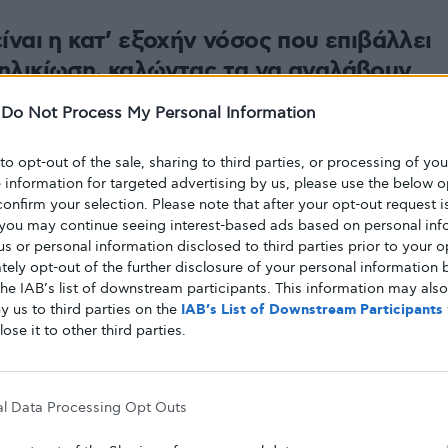
ίναι η κατ’ εξοχήν νόσος που επιβάλλει
ηλικίωση, καλώντας τα να αναλάβουν
υθύνη του εαυτού τους προκειμένου να
-
Do Not Process My Personal Information
πραγματικότητα που η νόσος επιβάλλει.
 to opt-out of the sale, sharing to third parties, or processing of yo
e information for targeted advertising by us, please use the below o
ήματα που κατακλύζουν τα παιδιά όταν
confirm your selection. Please note that after your opt-out request i
 τη νόσο, όσο και η αρνητική συμπεριφορά που
you may continue seeing interest-based ads based on personal inf
την πειθαρχία που τους ζητείται, δημιουργούν
 us or personal information disclosed to third parties prior to your o
υ καθιστούν δύσκολη τη διαχείριση της νόσου
ely opt-out of the further disclosure of your personal information b
the IAB’s list of downstream participants. This information may als
λον του.
y us to third parties on the
IAB’s List of Downstream Participants
τη μορφή παραμυθιού
την καθημερινότητα του
lose it to other third parties.
 τις σκέψεις και τα συναισθήματα
που συχνά
νίζει με τρόπο ευχάριστο και οικείο την
τακτήσει, εάν γνωρίσει και αντιμετωπίσει
al Data Processing Opt Outs
. Γονείς και παιδιά μπορούν από κοινού να