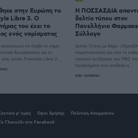
ΝΈΑ
θηκε στην Ευρώπη το
Η ΠΟΣΣΑΣΔΙΑ απαντ
yle Libre 3. Ο
δελτίο τύπου στον
τήρας του έχει το
Πανελλήνιο Φαρμακε
ος ενός νομίσματος
Σύλλογο
 ανακοίνωσε ότι έλαβε το σήμα
Δελτίο Τύπου με θέμα: «Προσβλ
ormité Européenne) για το
παραπλανητική και υπό το καθ
νέας γενιάς Freestyle Libre 3,…
πανικού αντίδραση του ΠΦΣ στ
προβλήματα που ανέδειξε η…
OULI
ΑΠΌ
GLYKOULI
Σχετικά μ’ εμάς
Όροι Χρήσης
Πολιτική Απορρήτου
Το Γλυκούλι στο Facebook