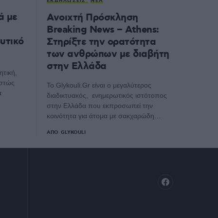
ΕΚΔΗΛΏΣΕΙΣ
ΝΈΑ
ά με
Ανοιχτή Πρόσκληση
Breaking News – Athens:
υτικό
Στηρίξτε την ορατότητα
των ανθρώπων με διαβήτη
στην Ελλάδα
ητική,
εστώς
Το Glykouli.Gr είναι ο μεγαλύτερος
α
διαδικτυακός, ενημερωτικός ιστότοπος
στην Ελλάδα που εκπροσωπεί την
κοινότητα για άτομα με σακχαρώδη…
ΑΠΌ
GLYKOULI