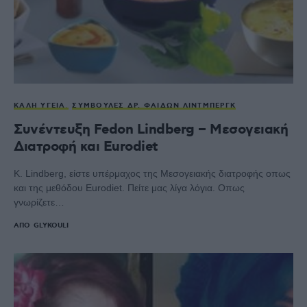
ΚΑΛΉ ΥΓΕΊΑ
ΣΥΜΒΟΥΛΈΣ ΔΡ. ΦΑΊΔΩΝ ΛΊΝΤΜΠΕΡΓΚ
Συνέντευξη Fedon Lindberg – Μεσογειακή
Διατροφή και Eurodiet
Κ. Lindberg, είστε υπέρμαχος της Μεσογειακής διατροφής οπως
και της μεθόδου Eurodiet. Πείτε μας λίγα λόγια. Οπως
γνωρίζετε…
ΑΠΌ
GLYKOULI