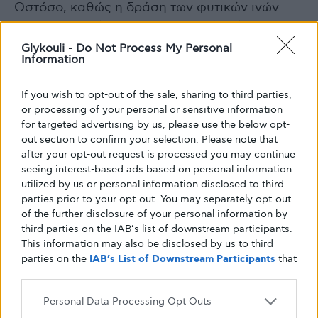
Ωστόσο, καθώς η δράση των φυτικών ινών
φαίνεται να είναι και προληπτική ενάντια στον
σακχαρώδη διαβήτη, καλό είναι και ο υγιής
Glykouli -
Do Not Process My Personal
Information
πληθυσμός να καταναλώνει 25-35 γρ φυτικών
ινών ημερησίως.
If you wish to opt-out of the sale, sharing to third parties,
Πηγή:
https://www.mednutrition.gr/
or processing of your personal or sensitive information
for targeted advertising by us, please use the below opt-
out section to confirm your selection. Please note that
after your opt-out request is processed you may continue
seeing interest-based ads based on personal information
Γλυκουλι
διαβητης
διαβητησ τυπου 1
utilized by us or personal information disclosed to third
parties prior to your opt-out. You may separately opt-out
διαβήτης τύπου 2
Διαβητικοι
of the further disclosure of your personal information by
Ινσουλινοεξαρτομενος
Μετρητης Σακχαρου
third parties on the IAB’s list of downstream participants.
This information may also be disclosed by us to third
Νεανικος Διαβητης
Σακχαρο
φυτικέ ίνες
parties on the
IAB’s List of Downstream Participants
that
may further disclose it to other third parties.
Personal Data Processing Opt Outs