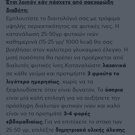
Έτσι λοιπόν εάν πάσχετε από σακχαρώδη
διαβήτη:
Εμπλουτίστε το διαιτολόγιό σας με τρόφιμα
υψηλής περιεκτικότητας σε φυτικές ίνες. Η
κατανάλωση 25-50γρ φυτικών ινών
καθημερινά (15-25 γρ/ 1000 kcal) θα σας
βοηθήσει στον καλύτερο γλυκαιμικό έλεγχο. Η
μισή ποσότητα θα πρέπει να προέρχεται από
διαλυτές φυτικές ίνες.Καταναλώστε
λαχανικά
σε κάθε γεύμα και προτιμήστε
3 φρούτα το
λιγότερο ημερησίως
, χωρίς να τα
ξεφλουδίσετε όταν είναι δυνατόν. Τα
όσπρια
είναι μία καλή επιλογή για να αυξήσετε την
πρόσληψη διαλυτών φυτικών ινών και καλό
είναι να τα προτιμάτε
3-4 φορές
εβδομαδιαίως.
Για να επιτύχετε το στόχο των
25-50 γρ, επιλέξτε
δημητριακά ολικής άλεσης
.