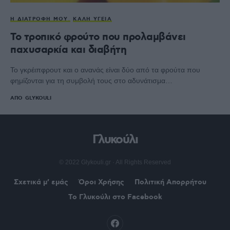
Η ΔΙΑΤΡΟΦΉ ΜΟΥ
ΚΑΛΉ ΥΓΕΊΑ
Το τροπικό φρούτο που προλαμβάνει
παχυσαρκία και διαβήτη
Το γκρέιπφρουτ και ο ανανάς είναι δύο από τα φρούτα που
φημίζονται για τη συμβολή τους στο αδυνάτισμα…
ΑΠΌ
GLYKOULI
Γλυκούλι
© 2022 Glykouli.gr · All Rights Reserved
Σχετικά μ’ εμάς
Όροι Χρήσης
Πολιτική Απορρήτου
Το Γλυκούλι στο Facebook