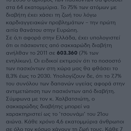
στα 64 εκατομμύρια. Το 75% των ατόμων με
διαβήτη έχει χάσει τη ζωή του λόγω
καρδιαγγειακών προβλημάτων – την πρώτη
αιτία θανάτου στην Ευρώπη.
Σε ό,τι αφορά στην Ελλάδα, έχει υπολογιστεί
ότι οι πάσχοντες από σακχαρώδη διαβήτη
ανήλθαν το 2011 σε
603.360
(7% των
ενηλίκων). Οι ειδικοί εκτιμούν ότι το ποσοστό
των πασχόντων στη χώρα μας θα φθάσει το
8,3% έως το 2030. Υπολογίζουν δε, ότι το 7,7%
του συνόλου των δαπανών υγείας αφορά στην
αντιμετώπιση των πασχόντων από διαβήτη.
Σύμφωνα με τον κ. Χαλβατσιώτη, ο
σακχαρώδης διαβήτης μπορεί να
χαρακτηριστεί ως το ’τσουνάμι’ του 21ου
αιώνα. Κάθε χρόνο 4,6 εκατομμύρια άνθρωποι
σε όλο τον κόσμο χάνουν τη ζωή τους. Κάθε 7