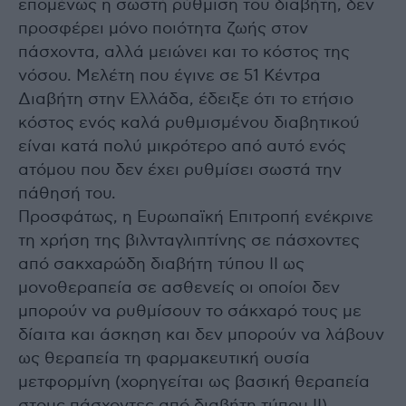
επομένως η σωστή ρύθμιση του διαβήτη, δεν
προσφέρει μόνο ποιότητα ζωής στον
πάσχοντα, αλλά μειώνει και το κόστος της
νόσου. Μελέτη που έγινε σε 51 Κέντρα
Διαβήτη στην Ελλάδα, έδειξε ότι το ετήσιο
κόστος ενός καλά ρυθμισμένου διαβητικού
είναι κατά πολύ μικρότερο από αυτό ενός
ατόμου που δεν έχει ρυθμίσει σωστά την
πάθησή του.
Προσφάτως, η Ευρωπαϊκή Επιτροπή ενέκρινε
τη χρήση της βιλνταγλιπτίνης σε πάσχοντες
από σακχαρώδη διαβήτη τύπου ΙΙ ως
μονοθεραπεία σε ασθενείς οι οποίοι δεν
μπορούν να ρυθμίσουν το σάκχαρό τους με
δίαιτα και άσκηση και δεν μπορούν να λάβουν
ως θεραπεία τη φαρμακευτική ουσία
μετφορμίνη (χορηγείται ως βασική θεραπεία
στους πάσχοντες από διαβήτη τύπου ΙΙ).