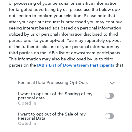
or processing of your personal or sensitive information
Τα νέα καινοτόμα φάρμακα βελτιώνουν πολύ
for targeted advertising by us, please use the below opt-
την ποιότητα ζωής των ασθενών με διαβήτη
out section to confirm your selection. Please note that
τύπου ΙΙ, ιδιαίτερα η νέα κατηγορία των DPP-
after your opt-out request is processed you may continue
IV, με τον πιο πρόσφατο εκπρόσωπο τη
seeing interest-based ads based on personal information
βιλνταγλιπτίνη, έχει διαφανεί και από
utilized by us or personal information disclosed to third
parties prior to your opt-out. You may separately opt-out
φαρμακο-οικονομική μελέτη που
of the further disclosure of your personal information by
πραγματοποιήθηκε και στην Ελλάδα, πως
third parties on the IAB’s list of downstream participants.
πρέπει να αποτελεί τη θεραπεία επιλογής
This information may also be disclosed by us to third
αμέσως μετά τη χρήση μετφορμίνης, καθώς
parties on the
IAB’s List of Downstream Participants
that
may further disclose it to other third parties.
καθίσταται συμφέρουσα για το Εθνικό
Σύστημα Υγείας (ΕΣΥ). Τα πλεονεκτήματα της
Personal Data Processing Opt Outs
βιλνταγλιπτίνης είναι τα μηδενικά βαριά
I want to opt-out of the Sharing of my
υπογλυκαιμικά επεισόδια, τα οποία είναι και
personal data.
ιδιαίτερα κοστοβόρα στο σύστημα υγείας. Η
Opted In
αποφυγή των υπογλυκαιμικών επεισοδίων με
I want to opt-out of the Sale of my
Personal Data.
τον μειωμένο αριθμό επιπλοκών καθιστούν τη
Opted In
βιλνταγλιπτίνη επιλογή αποτελεσματική ως