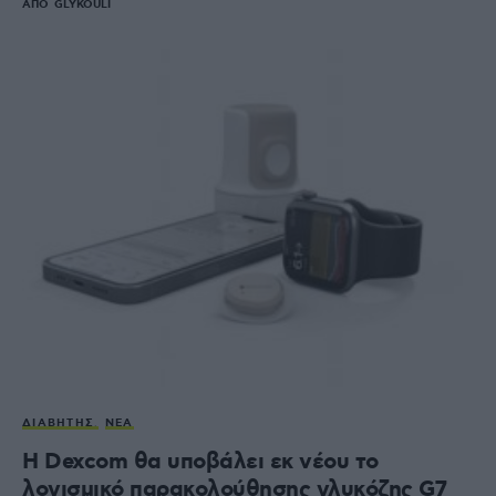
ΑΠΌ
GLYKOULI
ΔΙΑΒΉΤΗΣ
ΝΈΑ
Η Dexcom θα υποβάλει εκ νέου το
λογισμικό παρακολούθησης γλυκόζης G7