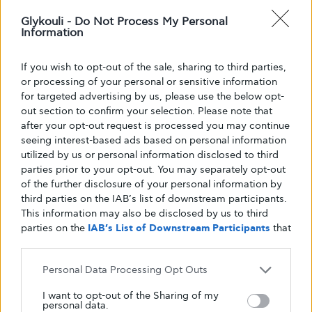
Αγγειοχειρουργοί, Νεφρολόγοι, Ψυχίατροι,
Glykouli -
Do Not Process My Personal
Νευρολόγοι, Καρδιολόγοι, Ορθοπεδικοί, και
Information
άλλες ιατρικές ειδικότητες κατά περίπτωση,
Διαιτολόγοι, Κοινωνικοί Λειτουργοί,
If you wish to opt-out of the sale, sharing to third parties,
Φυσιοθεραπευτές, και Νοσηλευτικό
or processing of your personal or sensitive information
προσωπικό του Νοσοκομείο.
for targeted advertising by us, please use the below opt-
out section to confirm your selection. Please note that
after your opt-out request is processed you may continue
seeing interest-based ads based on personal information
Εξοπλισμός
utilized by us or personal information disclosed to third
parties prior to your opt-out. You may separately opt-out
of the further disclosure of your personal information by
third parties on the IAB’s list of downstream participants.
This information may also be disclosed by us to third
Ο εξοπλισμός των Διαβητολογικών Κέντρων
parties on the
IAB’s List of Downstream Participants
that
πρέπει να περιλαμβάνει:
may further disclose it to other third parties.
Personal Data Processing Opt Outs
-Δύο τουλάχιστον μετρητές για την άμεση
μέτρηση του σακχάρου αίματος, με τη χρήση
I want to opt-out of the Sharing of my
personal data.
ταινιών, σκαριφιστήρες, σύριγγες,