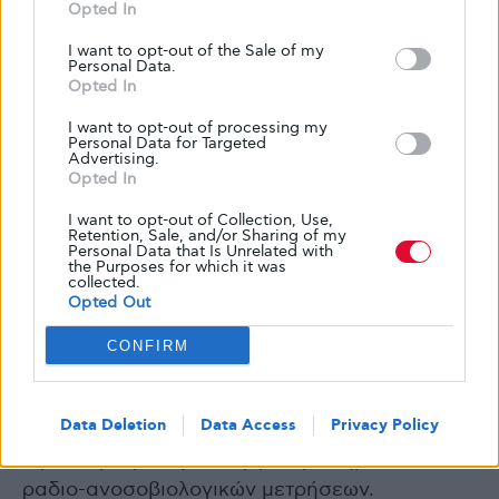
Opted In
-Ταινίες ή δισκία για τον έλεγχο του σακχάρου
I want to opt-out of the Sale of my
και της οξόνης των ούρων και λευκώματος,
Personal Data.
-Αποθέματα όλων των ινσουλινών και
Opted In
συρίγγων που κυκλοφορούν για επίδειξη,
I want to opt-out of processing my
-Ανθρωποζυγό με αναστημόμετρο και
Personal Data for Targeted
Advertising.
βρεφοζυγό για τα παιδιατρικά Δ.Κ,.
Opted In
-Νευρολογική σφύρα και διαπασών.
I want to opt-out of Collection, Use,
-Στηθοσκόπιο.
Retention, Sale, and/or Sharing of my
Personal Data that Is Unrelated with
-Μανόμετρο,
the Purposes for which it was
collected.
-Οφθαλμοσκόπιο,
Opted Out
-Έντυπο υλικό και ενδεχομένως
οπτικοακουστικά μέσα ενημέρωσης και
CONFIRM
εκπαίδευσης και
Εργαστηριακή υποστήριξη από ειδικό
Data Deletion
Data Access
Privacy Policy
βιοχημικό εργαστήριο με τον ανάλογο
εξοπλισμό για τη διενέργεια βιοχημικών και
ραδιο-ανοσοβιολογικών μετρήσεων.