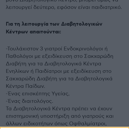
λειτουργεί δεύτερο, εφόσον είναι παιδιατρικό.
Για τη λειτουργία των Διαβητολογικών
Κέντρων απαιτούνται:
-Τουλάχιστον 3 γιατροί Ενδοκρινολόγοι ή
Παθολόγοι με εξειδίκευση στο Σακχαρώδη
Διαβήτη για τα Διαβητολογικά Κέντρα
Ενηλίκων ή Παιδίατροι με εξειδίκευση στο
Σακχαρώδη Διαβήτη για τα Διαβητολογικά
Κέντρα Παίδων.
-Ένας επισκέπτης Υγείας,
-Ένας διαιτολόγος.
Τα Διαβητολογικά Κέντρα πρέπει να έχουν
επιστημονική υποστήριξη από γιατρούς και
άλλων ειδικοτήτων όπως Οφθαλμίατροι,