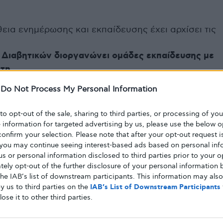
ια ενημέρωσης και εκπαίδευσης έχει αρχίσει τις
Διαβητικών διοργανώνει ομάδες εκπαίδευσης με
τη.
ερομηνίες έχουν ήδη αποφασιστεί, και η
-
Do Not Process My Personal Information
 συμμετοχή του Διατροφολόγου
Χάρη
 to opt-out of the sale, sharing to third parties, or processing of yo
λτίο Τύπου
του Συλλόγου:
e information for targeted advertising by us, please use the below o
confirm your selection. Please note that after your opt-out request i
you may continue seeing interest-based ads based on personal inf
 ομάδες εκπαίδευσης σκοπό έχουν να βοηθήσουν
 us or personal information disclosed to third parties prior to your o
ς με Σακχαρώδη Διαβήτη να αποκτήσουμε τις
ely opt-out of the further disclosure of your personal information b
ύμε, ώστε να μπορούμε να καταφέρουμε να
the IAB’s list of downstream participants. This information may als
 όπως πρέπει.
y us to third parties on the
IAB’s List of Downstream Participants
lose it to other third parties.
ευμένου Διατροφολόγου κου Χάρη
με μέσα από την πολύτιμη εμπειρία και γνώση