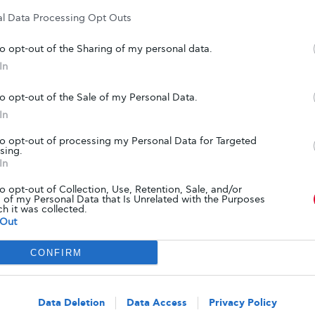
ά στη σωστή Διατροφή και σιγά σιγά να
al Data Processing Opt Outs
εμπειρία που θα μας επιτρέψει την καλύτερη
ς, ούτως ώστε να αποκτήσουμε περισσότερη
to opt-out of the Sharing of my personal data.
ον διαβήτη και να αποφύγουμε τις επιπλοκές.
In
σημαντικό εργαλείο και βοήθεια στη ζωή μας με
ι να μάθουμε πως να εντάξουμε την ισορροπημένη
to opt-out of the Sale of my Personal Data.
ητα μας.
In
to opt-out of processing my Personal Data for Targeted
sing.
πορεί να είναι μια πλούσια, γευστική και υγιεινή
In
ι να την ακολουθήσουμε
”,από το βιβλίο του κ.Χάρη
to opt-out of Collection, Use, Retention, Sale, and/or
ουλου “ΔΙΑΤΡΟΦΗ ΣΤΟ ΔΙΑΒΗΤΗ”.
 of my Personal Data that Is Unrelated with the Purposes
ch it was collected.
Out
ογο, και καλή επιτυχία από εμάς!
CONFIRM
Data Deletion
Data Access
Privacy Policy
Tweet