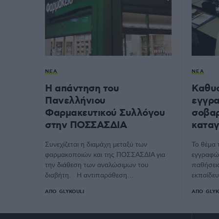
ΝΈΑ
ΝΈΑ
Η απάντηση του
Καθυσ
Πανελλήνιου
εγγρα
Φαρμακευτικού Συλλόγου
σοβαρ
στην ΠΟΣΣΑΣΔΙΑ
καταγ
Συνεχίζεται η διαμάχη μεταξύ των
Το θέμα
φαρμακοποιών και της ΠΟΣΣΑΣΔΙΑ για
εγγραφώ
την διάθεση των αναλώσιμων του
παθήσεις
διαβήτη. Η αντιπαράθεση…
εκπαίδευ
ΑΠΌ
GLYKOULI
ΑΠΌ
GLYK