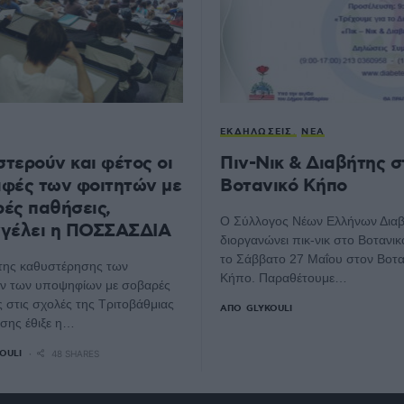
ΕΚΔΗΛΏΣΕΙΣ
ΝΈΑ
τερούν και φέτος οι
Πιν-Νικ & Διαβήτης σ
φές των φοιτητών με
Βοτανικό Κήπο
ές παθήσεις,
Ο Σύλλογος Νέων Ελλήνων Διαβ
γέλει η ΠΟΣΣΑΣΔΙΑ
διοργανώνει πικ-νικ στο Βοτανι
το Σάββατο 27 Μαΐου στον Βοτα
 της καθυστέρησης των
Κήπο. Παραθέτουμε…
ν των υποψηφίων με σοβαρές
 στις σχολές της Τριτοβάθμιας
ΑΠΌ
GLYKOULI
σης έθιξε η…
OULI
48 SHARES