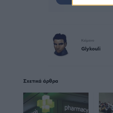
Κείμενο
Glykouli
Σχετικά άρθρα