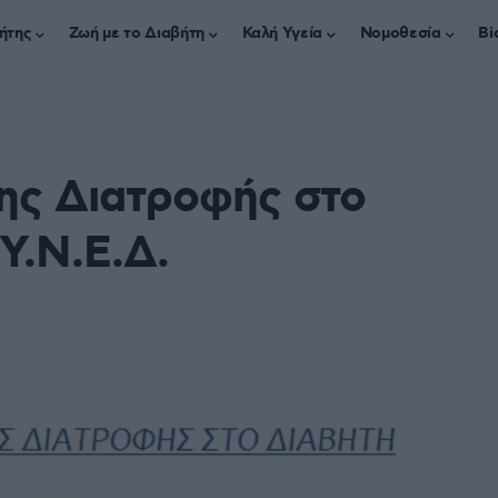
ήτης
Ζωή με το Διαβήτη
Καλή Υγεία
Νομοθεσία
Bi
ης Διατροφής στο
Υ.Ν.Ε.Δ.