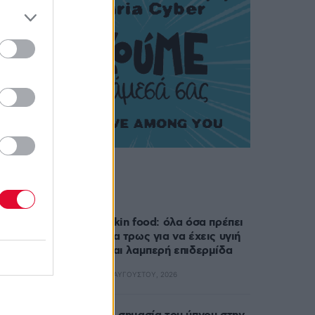
Δημοφιλή
Skin food: όλα όσα πρέπει
να τρως για να έχεις υγιή
και λαμπερή επιδερμίδα
7 ΑΥΓΟΎΣΤΟΥ, 2026