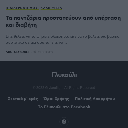
Η ΔΙΑΤΡΟΦΉ ΜΟΥ
ΚΑΛΉ ΥΓΕΊΑ
Τα παντζάρια προστατεύουν από υπέρταση
και διαβήτη
Είτε θέλετε να το ψήσετε ολόκληρο, είτε να το βάλετε ως βασικό
συστατικό σε μια σούπα, είτε να…
ΑΠΌ
GLYKOULI
11 SHARES
Γλυκούλι
© 2022 Glykouli.gr · All Rights Reserved
Σχετικά μ’ εμάς
Όροι Χρήσης
Πολιτική Απορρήτου
Το Γλυκούλι στο Facebook