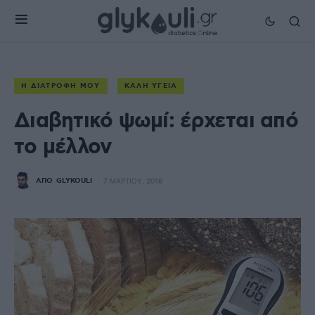
Η ΔΙΑΤΡΟΦΉ ΜΟΥ
ΚΑΛΉ ΥΓΕΊΑ
Διαβητικό ψωμί: έρχεται από
το μέλλον
ΑΠΌ
GLYKOULI
7 ΜΑΡΤΊΟΥ, 2016