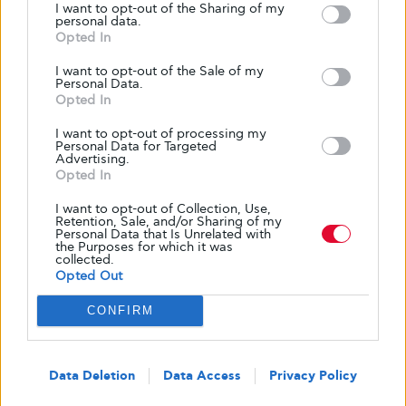
I want to opt-out of the Sharing of my
personal data.
Opted In
I want to opt-out of the Sale of my
Personal Data.
Opted In
I want to opt-out of processing my
Personal Data for Targeted
Advertising.
Opted In
Δημοφιλή
I want to opt-out of Collection, Use,
Retention, Sale, and/or Sharing of my
Skin food: όλα όσα πρέπει να τρως για να
Personal Data that Is Unrelated with
the Purposes for which it was
έχεις υγιή και λαμπερή επιδερμίδα
collected.
Opted Out
7 ΑΥΓΟΎΣΤΟΥ, 2026
CONFIRM
Η σημασία του ύπνου στην πρόληψη του
διαβήτη τύπου 2
Data Deletion
Data Access
Privacy Policy
6 ΑΥΓΟΎΣΤΟΥ, 2026