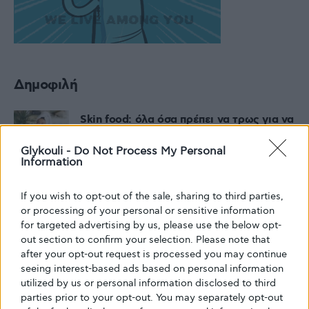
Δημοφιλή
Skin food: όλα όσα πρέπει να τρως για να
έχεις υγιή και λαμπερή επιδερμίδα
Glykouli -
Do Not Process My Personal
7 ΑΥΓΟΎΣΤΟΥ, 2026
Information
If you wish to opt-out of the sale, sharing to third parties,
Η σημασία του ύπνου στην πρόληψη του
or processing of your personal or sensitive information
διαβήτη τύπου 2
for targeted advertising by us, please use the below opt-
out section to confirm your selection. Please note that
6 ΑΥΓΟΎΣΤΟΥ, 2026
after your opt-out request is processed you may continue
seeing interest-based ads based on personal information
utilized by us or personal information disclosed to third
Ένα νέο χάπι ινσουλίνης πιθανώς να
parties prior to your opt-out. You may separately opt-out
μειώσει το σάκχαρο χωρίς ενέσεις