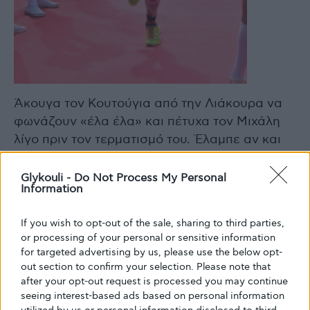
Άκουγα τον Κουτούγια από την Λιάκουρα να
φωνάζουν «έλα έλα» και πέτυχα τον Μιχάλη
λίγο πριν τον τερματισμό του. Έλαμπε αν και
πτώμα….. Τερμάτισε και ήμουν σχεδόν δίπλα.
«Τέλειο το συναίσθημα» σκέφτηκα αλλά…
Glykouli -
Do Not Process My Personal
Information
έμεναν άλλα 10 χιλιόμετρα!
Έβλεπα μπροστά μόνο μου το κόκκινο χαλί.
If you wish to opt-out of the sale, sharing to third parties,
Τελευταίο loop και πλέον τραγουδάω το… “My
or processing of your personal or sensitive information
Way” του Σινατρα.
for targeted advertising by us, please use the below opt-
Τελευταία μέτρα! Η Φωτεινή, ο Ηλίας και ο
out section to confirm your selection. Please note that
after your opt-out request is processed you may continue
Μιχάλης να φωνάζουν σαν τρελοί: «Το έκανες,
seeing interest-based ads based on personal information
το κατάφερες».