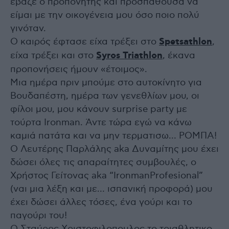
έβαζε ο προπονητής και προσπαθούσα να
είμαι με την οικογένεια μου όσο ποιο πολύ
γινόταν.
Ο καιρός έφτασε είχα τρέξει στο
Spetsathlon
,
είχα τρέξει και στο
Syros Triathlon
, έκανα
προπονήσεις ήμουν «έτοιμος».
Μια ημέρα πριν μπούμε στο αυτοκίνητο για
Βουδαπέστη, ημέρα των γενεθλίων μου, οι
φίλοι μου, μου κάνουν surprise party με
τούρτα Ironman. Άντε τώρα εγώ να κάνω
καμιά πατάτα και να μην τερματισω… ΡΟΜΠΑ!
Ο Λευτέρης Παρλάλης aka Δυναμίτης μου έχει
δώσει όλες τις απαραίτητες συμβουλές, o
Χρήστος Γείτονας aka “IronmanProfesional”
(ναι μια λέξη και με… ισπανική προφορά) μου
έχει δώσει άλλες τόσες, ένα γούρι και το
παγούρι του!
Ο Σταύρος Χριστοφιλοπουλος το τριαθλητικο