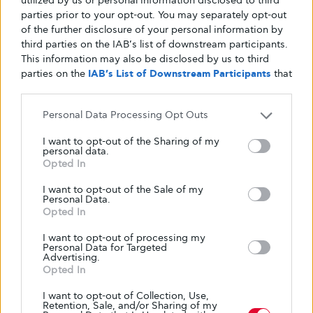
utilized by us or personal information disclosed to third
Και ΝΑΙ, τερμάτισα, με μια μικρή ελληνική
parties prior to your opt-out. You may separately opt-out
σημαιούλα, που μου έδωσε ο Ιορδάνης
of the further disclosure of your personal information by
third parties on the IAB’s list of downstream participants.
Παπαδόπουλος και ΝΑΙ είμαι
ο
πρώτος
This information may also be disclosed by us to third
διαβητικός Έλληνας που κάνει αυτό τον
parties on the
IAB’s List of Downstream Participants
that
αγώνα
!
may further disclose it to other third parties.
Επιτέλους τελείωσε…
Personal Data Processing Opt Outs
Και γιατί σας κουράζω με όλα αυτά; Για έναν
και μόνο λόγο.
I want to opt-out of the Sharing of my
personal data.
Έστω και έναν διαβητικό που φοβάται να
Opted In
γυμναστεί να βάλουμε στον αθλητισμό
!
I want to opt-out of the Sale of my
Έστω και μία οικογένεια με
διαβητικό παιδί
, να
Personal Data.
Opted In
μάθει τι έκανα και να αφήσουν τα παιδιά τους
να ασχοληθούν και να αγαπήσουν τον
I want to opt-out of processing my
Personal Data for Targeted
αθλητισμό και να ζήσουν μια υγιή ζωή. Γι
Advertising.
αυτό!
Opted In
Τέλος, αφού ευχαριστήσω πολλούς που
I want to opt-out of Collection, Use,
προανέφερα, θέλω να ευχαριστήσω ιδιαίτερα
Retention, Sale, and/or Sharing of my