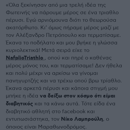
«Όλα ξεκίνησαν από μια τρελή ιδέα της
Φωτεινής να πάρουμε μέρος σε ένα τριαθλο
πέρυσι. Εγώ αρνιόμουνα διότι το θεωρούσα
ακατόρθωτο. Κι’ όμως πήραμε μέρος μαζί με
τον Αλέξανδρο Πετρόπουλο και τερματίσαμε.
Έκανα το ποδήλατο και μου βγήκε η γλώσσα
κυριολεκτικά! Μετά σειρά είχε το
NafplioTriathlo
, οπού και πηρέ ο καθένας
μέρος μόνος του, και τερματίσαμε! Δεν ήθελα
και πολύ μέχρι να αρχίσω να γίνομαι
πανηγυρτζής και να τρέχω οπού βρω τρίαθλο.
Έκανα αρκετά πέρυσι και κάποια στιγμή μου
μπήκε η ιδέα
να δείξω στον κόσμο ότι είμαι
διαβητικός
και τα κάνω αυτά. Τότε είδα ένα
διαβητικό αθλητή στο facebook και
εντυπωσιάστηκα, τον
Νίκο Λαμπρούλη
, ο
όποιος είναι Μαραθωνοδρόμος.