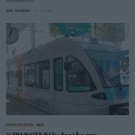
προσφέροντας…
ΑΠΌ
GLYKOULI
1 SHARE
ΕΠΙΚΑΙΡΌΤΗΤΑ
ΝΈΑ