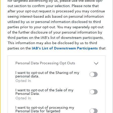
for targeted advertising by us, please use the below opt-
out section to confirm your selection. Please note that
after your opt-out request is processed you may continue
seeing interest-based ads based on personal information
utilized by us or personal information disclosed to third
parties prior to your opt-out. You may separately opt-out
of the further disclosure of your personal information by
third parties on the IAB’s list of downstream participants.
This information may also be disclosed by us to third
parties on the
IAB’s List of Downstream Participants
that
may further disclose it to other third parties.
Personal Data Processing Opt Outs
I want to opt-out of the Sharing of my
personal data.
Opted In
BIOWAY
Σπόροι chia: γνωρίστε όλα τα οφέλη
I want to opt-out of the Sale of my
Personal Data.
που προσφέρει μια all-in-one superfood
Opted In
Οι σπόροι chia μπορούν να μειώσουν το σάκχαρο στο
I want to opt-out of processing my
Personal Data for Targeted
αίμα, να καταπολεμήσουν τη χοληστερόλη και να