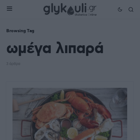
Browsing Tag
ωμέγα λιπαρά
3 άρθρα