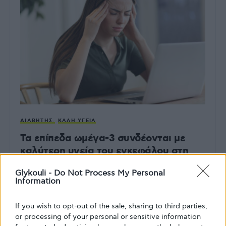
ΔΙΑΒΉΤΗΣ
ΚΑΛΉ ΥΓΕΊΑ
Τα επίπεδα ωμέγα-3 συνδέονται με
καλύτερη υγεία του εγκεφάλου στη
μέση ηλικία
Glykouli -
Do Not Process My Personal
Information
Πώς τα ωμέγα-3 προστατεύουν τον εγκέφαλο καθώς
μεγαλώνουμε
If you wish to opt-out of the sale, sharing to third parties,
ΑΠΌ
GLYKOULI
2 ΝΟΕΜΒΡΊΟΥ, 2022
or processing of your personal or sensitive information