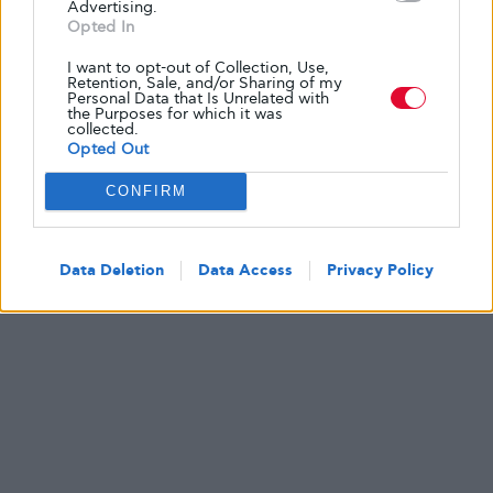
Advertising.
βελτιώσουν την υγεία του εντέρου
Opted In
ΑΠΌ
GLYKOULI
12 ΣΕΠΤΕΜΒΡΊΟΥ, 2022
I want to opt-out of Collection, Use,
Retention, Sale, and/or Sharing of my
Personal Data that Is Unrelated with
the Purposes for which it was
collected.
Opted Out
CONFIRM
Data Deletion
Data Access
Privacy Policy