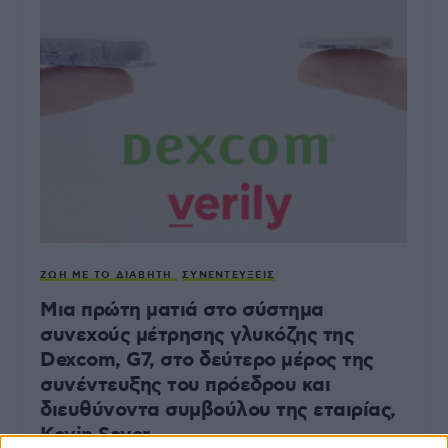
ΖΩΉ ΜΕ ΤΟ ΔΙΑΒΉΤΗ
ΣΥΝΕΝΤΕΎΞΕΙΣ
Μια πρώτη ματιά στο σύστημα
συνεχούς μέτρησης γλυκόζης της
Dexcom, G7, στο δεύτερο μέρος της
συνέντευξης του πρόεδρου και
διευθύνοντα συμβούλου της εταιρίας,
Kevin Sayer