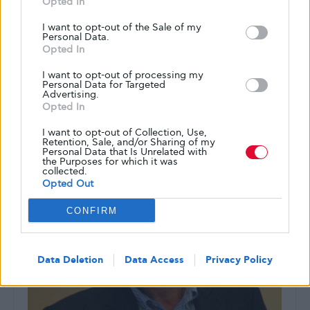
Opted In
ΖΩΉ ΜΕ ΤΟ ΔΙΑΒΉΤΗ
ΣΥΝΕΝΤΕΎΞΕΙΣ
Συνέντευξη του ASweetLife με τον
I want to opt-out of the Sale of my
Personal Data.
Πρόεδρο και Διευθύνοντα Σύμβουλο
Opted In
της Dexcom, Kevin Sayer
I want to opt-out of processing my
Personal Data for Targeted
Μια ιδιαίτερα συναρπαστική συνέντευξη του προέδρου και
Advertising.
διευθύνοντα συμβούλου της Dexcom που δίνει πολύ
Opted In
σημαντικές πληροφορίες για την εξέλιξη…
I want to opt-out of Collection, Use,
Retention, Sale, and/or Sharing of my
ΑΠΌ
GLYKOULI
18 ΙΟΥΛΊΟΥ, 2019
Personal Data that Is Unrelated with
the Purposes for which it was
collected.
Opted Out
CONFIRM
Data Deletion
Data Access
Privacy Policy