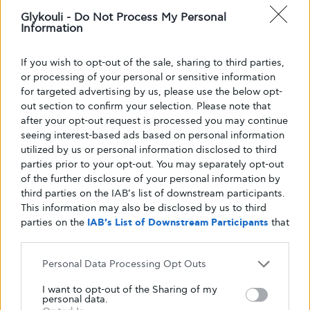
Glykouli -
Do Not Process My Personal
Στο δεύτερο μέρος της συνέντευξής του, ο πρόεδρος και
Information
διευθύνοντας σύμβουλος της Dexcom, Kevin Sayer,
παρουσιάζει τις αλλαγές που…
If you wish to opt-out of the sale, sharing to third parties,
ΑΠΌ
GLYKOULI
22 ΙΟΥΛΊΟΥ, 2019
or processing of your personal or sensitive information
for targeted advertising by us, please use the below opt-
out section to confirm your selection. Please note that
after your opt-out request is processed you may continue
seeing interest-based ads based on personal information
utilized by us or personal information disclosed to third
parties prior to your opt-out. You may separately opt-out
of the further disclosure of your personal information by
third parties on the IAB’s list of downstream participants.
This information may also be disclosed by us to third
parties on the
IAB’s List of Downstream Participants
that
may further disclose it to other third parties.
Personal Data Processing Opt Outs
I want to opt-out of the Sharing of my
personal data.