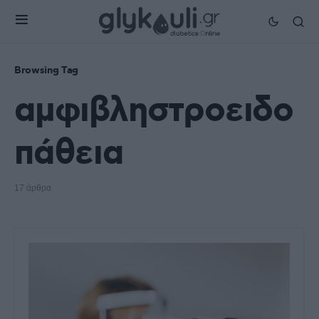
Browsing Tag
αμφιβληστροειδο
πάθεια
17 άρθρα