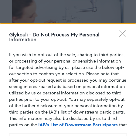
Glykouli -
Do Not Process My Personal
Information
If you wish to opt-out of the sale, sharing to third parties,
or processing of your personal or sensitive information
for targeted advertising by us, please use the below opt-
out section to confirm your selection. Please note that
after your opt-out request is processed you may continue
seeing interest-based ads based on personal information
ΕΠΙΠΛΟΚΈΣ
utilized by us or personal information disclosed to third
Πειραματικό φάρμακο μπορεί να
parties prior to your opt-out. You may separately opt-out
of the further disclosure of your personal information by
βοηθήσει στη θεραπεία της
third parties on the IAB’s list of downstream participants.
αμφιβληστροειδοπάθειας
This information may also be disclosed by us to third
parties on the
IAB’s List of Downstream Participants
that
Το χαμηλό σάκχαρο στο αίμα συμβάλλει στην οφθαλμική
may further disclose it to other third parties.
βλάβη και την απώλεια όρασης στη διαβητική