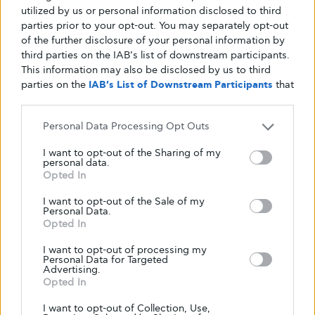
utilized by us or personal information disclosed to third
Άνοιξε με προβλήματα η εφαρμογή για
parties prior to your opt-out. You may separately opt-out
το επίδομα στέγασης
of the further disclosure of your personal information by
third parties on the IAB’s list of downstream participants.
Άνοιξε εχθές το βράδυ η πλατφόρμα για την αίτηση του
This information may also be disclosed by us to third
επιδόματος στέγασης. Ωστόσο, όπως διαπίστωσαν οι
parties on the
IAB’s List of Downstream Participants
that
δικαιούχοι που συμπλήρωσαν την…
may further disclose it to other third parties.
ΑΠΌ
GLYKOULI
13 ΜΑΡΤΊΟΥ, 2019
Personal Data Processing Opt Outs
I want to opt-out of the Sharing of my
personal data.
Opted In
I want to opt-out of the Sale of my
Personal Data.
Opted In
I want to opt-out of processing my
Personal Data for Targeted
Advertising.
Opted In
I want to opt-out of Collection, Use,