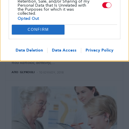
Retention, Sale, and/or Sharing of my
Personal Data that Is Unrelated with
the Purposes for which it was
collected.
Opted Out
ΕΠΙΚΑΙΡΌΤΗΤΑ
ΝΈΑ
CONFIRM
ΕΟΠΥΥ: Υποχρεωτική παραμονή στον
ίδιο οικογενειακό γιατρό για έξι μήνες!
Data Deletion
Data Access
Privacy Policy
Υποχρεωτική είναι η παραμονή στον ίδιο οικογενειακό
γιατρό για διάστημα τουλάχιστον έξι μηνών. Σε περίπτωση
που κάποιος ασθενής…
ΑΠΌ
GLYKOULI
10 ΙΟΥΛΊΟΥ, 2018