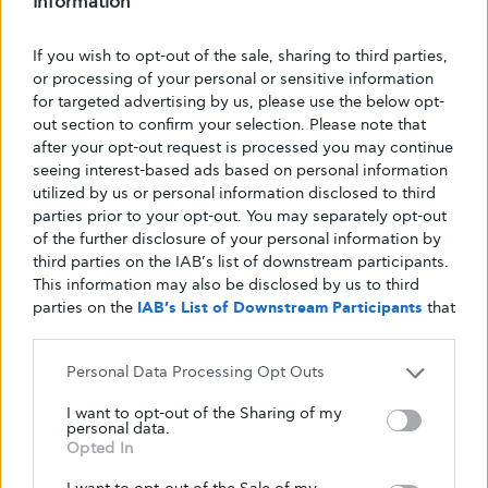
Information
Στο δεύτερο μέρος της συνέντευξής του, ο πρόεδρος και
διευθύνοντας σύμβουλος της Dexcom, Kevin Sayer,
If you wish to opt-out of the sale, sharing to third parties,
παρουσιάζει τις αλλαγές που…
or processing of your personal or sensitive information
for targeted advertising by us, please use the below opt-
ΑΠΌ
GLYKOULI
22 ΙΟΥΛΊΟΥ, 2019
out section to confirm your selection. Please note that
after your opt-out request is processed you may continue
seeing interest-based ads based on personal information
utilized by us or personal information disclosed to third
parties prior to your opt-out. You may separately opt-out
of the further disclosure of your personal information by
third parties on the IAB’s list of downstream participants.
This information may also be disclosed by us to third
parties on the
IAB’s List of Downstream Participants
that
may further disclose it to other third parties.
Personal Data Processing Opt Outs
I want to opt-out of the Sharing of my
personal data.
Opted In