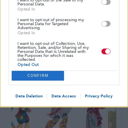
I want to opt-out of the Sale of my
ΖΩΉ ΜΕ ΤΟ ΔΙΑΒΉΤΗ
Personal Data.
Opted In
Πιο ακριβή από τον χρυσό η ινσουλίνη
στην Αμερική.
I want to opt-out of processing my
Personal Data for Targeted
Advertising.
Πιο ακριβή από τον χρυσό έχει καταλήξει να είναι η
Opted In
ινσουλίνη στις ΗΠΑ, αναγκάζοντας τα άτομα που
πάσχουν…
I want to opt-out of Collection, Use,
Retention, Sale, and/or Sharing of my
ΑΠΌ
GLYKOULI
22 ΦΕΒΡΟΥΑΡΊΟΥ, 2019
Personal Data that Is Unrelated with
the Purposes for which it was
collected.
Opted Out
CONFIRM
Data Deletion
Data Access
Privacy Policy