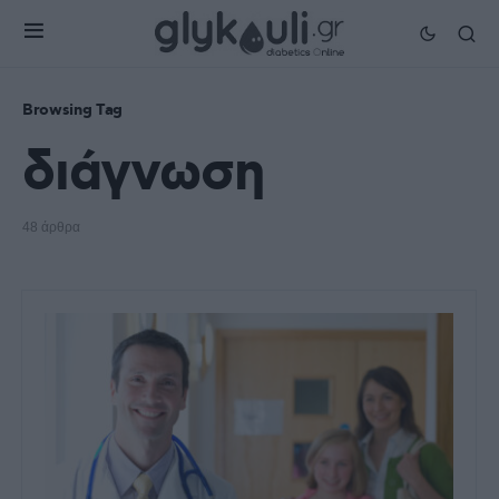
Browsing Tag
διάγνωση
48 άρθρα