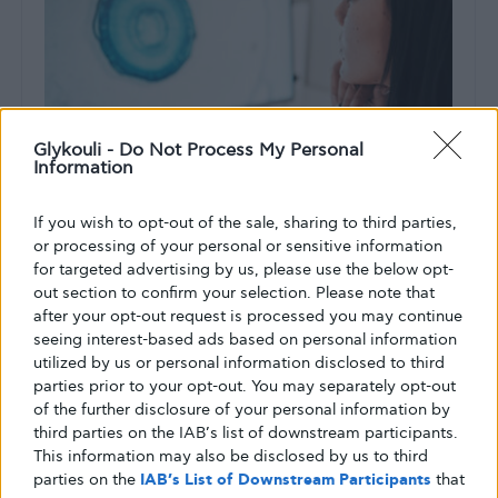
Glykouli -
Do Not Process My Personal
Information
If you wish to opt-out of the sale, sharing to third parties,
ΔΙΑΒΉΤΗΣ ΤΎΠΟΥ 1
or processing of your personal or sensitive information
for targeted advertising by us, please use the below opt-
Εργαλείο με τεχνητή νοημοσύνη
out section to confirm your selection. Please note that
μεταμορφώνει τη διάγνωση και τη
after your opt-out request is processed you may continue
θεραπεία του διαβήτη τύπου 1
seeing interest-based ads based on personal information
utilized by us or personal information disclosed to third
Η ανάπτυξη ενός νέου εργαλείου με τεχνητή νοημοσύνη
parties prior to your opt-out. You may separately opt-out
στοχεύει την αξιολόγηση του κινδύνου ανάπτυξης διαβήτη
of the further disclosure of your personal information by
τύπου
third parties on the IAB’s list of downstream participants.
This information may also be disclosed by us to third
ΑΠΌ
GLYKOULI
12 ΙΟΥΝΊΟΥ, 2025
parties on the
IAB’s List of Downstream Participants
that