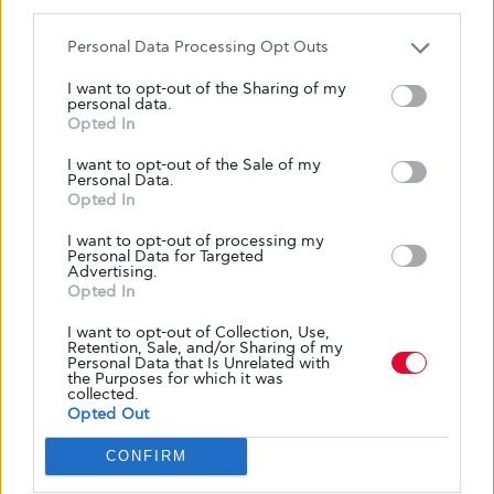
may further disclose it to other third parties.
Personal Data Processing Opt Outs
I want to opt-out of the Sharing of my
personal data.
Opted In
I want to opt-out of the Sale of my
Personal Data.
Opted In
I want to opt-out of processing my
Personal Data for Targeted
Advertising.
Opted In
I want to opt-out of Collection, Use,
Retention, Sale, and/or Sharing of my
ΕΠΙΠΛΟΚΈΣ
Personal Data that Is Unrelated with
the Purposes for which it was
Το 72% των διαγνώσεων με διαβήτη
collected.
Opted Out
έχουν γίνει εξαιτίας επιπλοκών,
σύμφωνα με παγκόσμια έρευνα της
CONFIRM
Διεθνούς Ομοσπονδίας Διαβήτη