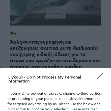
ΝΈΑ
Άυλη συνταγογράφηση και
επεξηγήσεις σχετικά με τη διαδικασία
χορήγησης ειδικής άδειας για τα
άτομα που εργάζονται στο δημόσιο και
ανήκουν στις ευπαθείς ομάδες.
Συνεχίζει να υφίσταται ο όρος
Glykouli -
Do Not Process My Personal
“αρρύθμιστοι διαβητικοί”.
Information
Διευκρινίσεις σχετικά με την χορήγηση άδειας ειδικού
If you wish to opt-out of the sale, sharing to third parties,
σκοπού σε υπαλλήλους του δημοσίου που ανήκουν στις
or processing of your personal or sensitive information
ευπαθείς ομάδες Κυκλοφόρησε από το…
for targeted advertising by us, please use the below opt-
ΑΠΌ
GLYKOULI
23 ΜΑΡΤΊΟΥ, 2020
out section to confirm your selection. Please note that