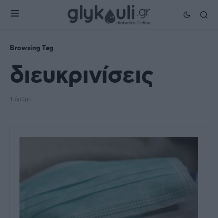
Browsing Tag
διευκρινίσεις
1 άρθρο