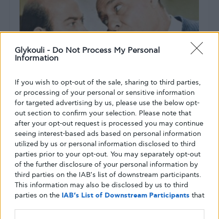
Glykouli -
Do Not Process My Personal
Information
If you wish to opt-out of the sale, sharing to third parties,
or processing of your personal or sensitive information
for targeted advertising by us, please use the below opt-
out section to confirm your selection. Please note that
ΖΩΉ ΜΕ ΤΟ ΔΙΑΒΉΤΗ
after your opt-out request is processed you may continue
Λάμπρος Κωνσταντάρας: σαν σήμερα,
seeing interest-based ads based on personal information
utilized by us or personal information disclosed to third
πριν απο 34 χρόνια "έφυγε" από τη
parties prior to your opt-out. You may separately opt-out
ζωή ο διάσημος ηθοποιός που έπασχε
of the further disclosure of your personal information by
από διαβήτη
third parties on the IAB’s list of downstream participants.
This information may also be disclosed by us to third
Σαν σήμερα έφυγε από τη ζωή ο διάσημος ηθοποιός
parties on the
IAB’s List of Downstream Participants
that
Λάμπρος Κωνσταντάρας που έπασχε από διαβήτη.
may further disclose it to other third parties.
Γεννήθηκε στις 13 Μαρτίου…