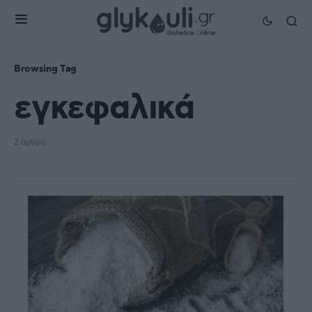
Browsing Tag
εγκεφαλικά
2 άρθρα