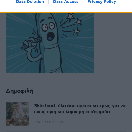
Data Deletion
Data Access
Privacy Policy
Δημοφιλή
Skin food: όλα όσα πρέπει να τρως για να
έχεις υγιή και λαμπερή επιδερμίδα
7 ΑΥΓΟΎΣΤΟΥ, 2026