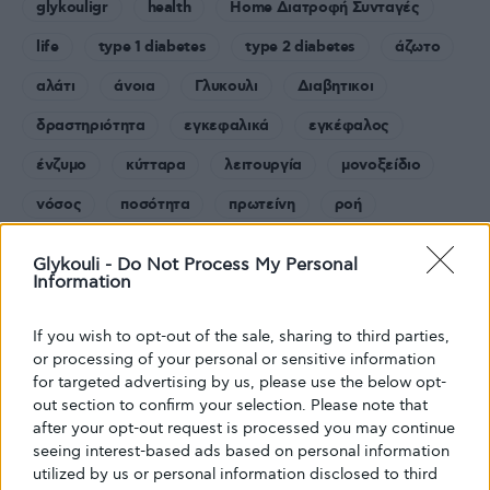
glykouligr
health
Home Διατροφή Συνταγές
life
type 1 diabetes
type 2 diabetes
άζωτο
αλάτι
άνοια
Γλυκουλι
Διαβητικοι
δραστηριότητα
εγκεφαλικά
εγκέφαλος
ένζυμο
κύτταρα
λειτουργία
μονοξείδιο
νόσος
ποσότητα
πρωτείνη
ροή
Σακχαρο
Σακχαρώδης διαβήτης
συμπτώματα
Glykouli -
Do Not Process My Personal
Information
συσσώρευση
If you wish to opt-out of the sale, sharing to third parties,
or processing of your personal or sensitive information
for targeted advertising by us, please use the below opt-
out section to confirm your selection. Please note that
Share
Tweet
10
after your opt-out request is processed you may continue
10
seeing interest-based ads based on personal information
Shares
utilized by us or personal information disclosed to third