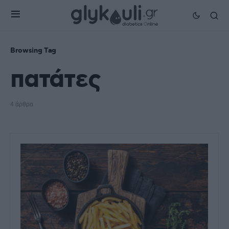
Browsing Tag
πατάτες
4 άρθρα