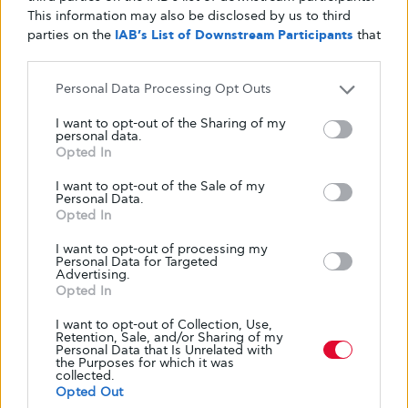
μπορείτε να τρώτε αν έχετε διαβήτη,
This information may also be disclosed by us to third
σύμφωνα με τους διαιτολόγους
parties on the
IAB’s List of Downstream Participants
that
may further disclose it to other third parties.
Δείτε τι πρέπει να ξέρετε για να είναι οι υδατάνθρακες
Personal Data Processing Opt Outs
υγιεινές επιλογές όταν έχετε διαβήτη
I want to opt-out of the Sharing of my
ΑΠΌ
GLYKOULI
25 ΙΑΝΟΥΑΡΊΟΥ, 2024
personal data.
Opted In
I want to opt-out of the Sale of my
Personal Data.
Opted In
I want to opt-out of processing my
Personal Data for Targeted
Advertising.
Opted In
I want to opt-out of Collection, Use,
Retention, Sale, and/or Sharing of my
Personal Data that Is Unrelated with
the Purposes for which it was
collected.
Opted Out