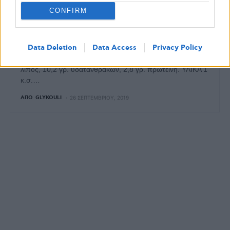
CONFIRM
ΚΥΡΊΩΣ ΠΙΆΤΟ
ΣΥΝΤΑΓΈΣ
Σούπα με μπρόκολο
Data Deletion
Data Access
Privacy Policy
Διατροφικές πληροφορίες ανά μερίδα: 64 θερμίδες, 2 γρ.
λίπος, 10,2 γρ. υδατανθράκων, 2,8 γρ. πρωτεΐνη. ΥΛΙΚΑ 1
κ.σ.…
ΑΠΌ
GLYKOULI
26 ΣΕΠΤΕΜΒΡΊΟΥ, 2019