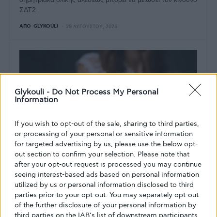
ΣΔΤ2
ΑΠΌ
GLYKOULI
29 ΑΥΓΟΎΣΤΟΥ, 2025
Glykouli -
Do Not Process My Personal
Information
If you wish to opt-out of the sale, sharing to third parties,
or processing of your personal or sensitive information
for targeted advertising by us, please use the below opt-
out section to confirm your selection. Please note that
after your opt-out request is processed you may continue
seeing interest-based ads based on personal information
utilized by us or personal information disclosed to third
parties prior to your opt-out. You may separately opt-out
Η ΔΙΑΤΡΟΦΉ ΜΟΥ
of the further disclosure of your personal information by
Ποιους «κακούς» υδατάνθρακες
third parties on the IAB’s list of downstream participants.