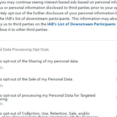
you may continue seeing interest-based ads based on personal inf
Βρισκόμαστε πλέον ένα βήμα πιο κοντά στην επίτευξη
 us or personal information disclosed to third parties prior to your o
ενός στόχου που κάποτε φάνταζε σαν όνειρο για την
ely opt-out of the further disclosure of your personal information b
επιστήμη…
the IAB’s list of downstream participants. This information may als
y us to third parties on the
IAB’s List of Downstream Participants
ΑΠΌ
GLYKOULI
26 ΦΕΒΡΟΥΑΡΊΟΥ, 2019
lose it to other third parties.
ΕΠΙΚΑΙΡΌΤΗΤΑ
al Data Processing Opt Outs
Ανάκληση φαρμάκων που περιέχουν
πιθανή καρκινογόνα ουσία
to opt-out of the Sharing of my personal data.
In
Σε ανάκληση 104 παρτίδων φαρμάκων για την
αρτηριακή πίεση προχώρησε η Mylan
to opt-out of the Sale of my Personal Data.
Pharmaceuticals, εταιρία παραγωγής γενόσημων
φαρμάκων, μετά…
In
to opt-out of processing my Personal Data for Targeted
sing.
In
ΑΠΌ
GLYKOULI
8 ΔΕΚΕΜΒΡΊΟΥ, 2018
to opt-out of Collection, Use, Retention, Sale, and/or