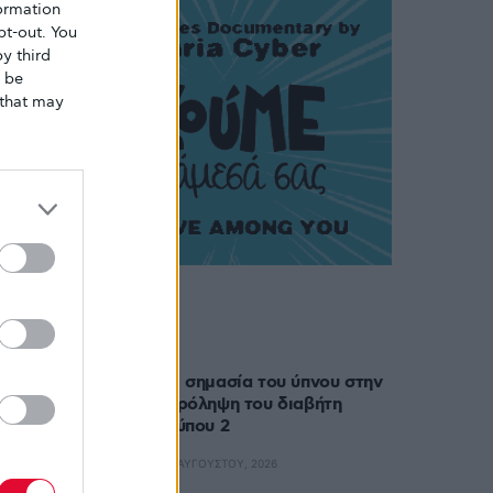
ormation
pt-out. You
y third
o be
that may
Δημοφιλή
Η σημασία του ύπνου στην
πρόληψη του διαβήτη
τύπου 2
6 ΑΥΓΟΎΣΤΟΥ, 2026