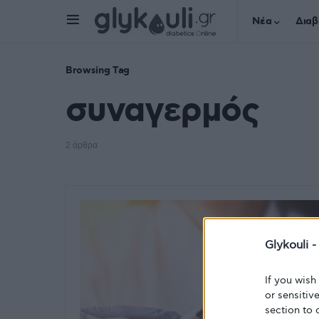
Νέα
Διαβ
Browsing Tag
συναγερμός
2 άρθρα
Glykouli 
If you wish
or sensitiv
section to 