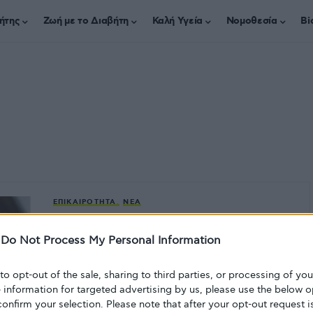
ήτης
Ζωή με το Διαβήτη
Καλή Υγεία
Νομοθεσία
Bi
ΕΠΙΚΑΙΡΌΤΗΤΑ
ΝΈΑ
Νέα έρευνα από την Αυστραλία
-
Do Not Process My Personal Information
δίνει ελπίδες για τη δημιουργία ενός
εμβολίου που θα γίνεται μία φορά
 to opt-out of the sale, sharing to third parties, or processing of yo
και θα προστατεύει από όλα τα
e information for targeted advertising by us, please use the below o
στελέχη του ιού της γρίπης
confirm your selection. Please note that after your opt-out request i