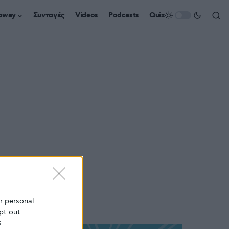
oway
Συνταγές
Videos
Podcasts
Quiz
ur personal
pt-out
s