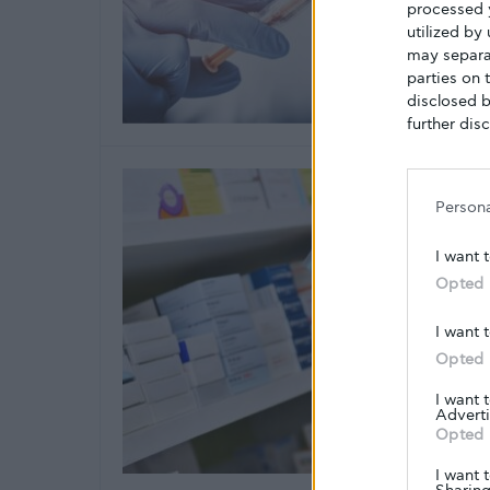
processed 
utilized by
may separat
parties on 
disclosed b
further disc
Person
I want 
Opted 
I want 
Opted 
I want 
Adverti
Opted 
I want 