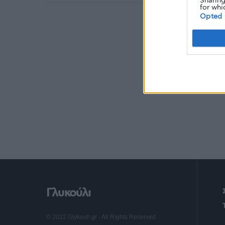
Sharing
for whi
Opted 
Γλυκούλι
© 2022 Glykouli.gr · All Rights Reserved