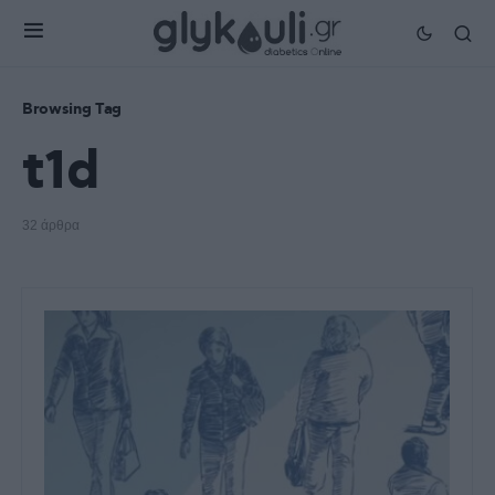
Browsing Tag
t1d
32 άρθρα