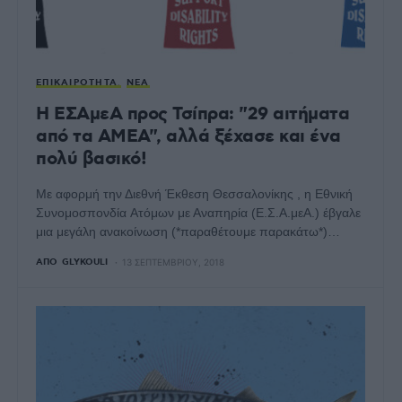
ΕΠΙΚΑΙΡΌΤΗΤΑ
ΝΈΑ
Η ΕΣΑμεΑ προς Τσίπρα: "29 αιτήματα
από τα ΑΜΕΑ", αλλά ξέχασε και ένα
πολύ βασικό!
Με αφορμή την Διεθνή Έκθεση Θεσσαλονίκης , η Εθνική
Συνομοσπονδία Ατόμων με Αναπηρία (Ε.Σ.Α.μεΑ.) έβγαλε
μια μεγάλη ανακοίνωση (*παραθέτουμε παρακάτω*)…
ΑΠΌ
GLYKOULI
13 ΣΕΠΤΕΜΒΡΊΟΥ, 2018