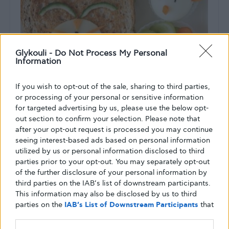
Glykouli -
Do Not Process My Personal
Information
If you wish to opt-out of the sale, sharing to third parties,
or processing of your personal or sensitive information
Η ΔΙΑΤΡΟΦΉ ΜΟΥ
ΚΑΛΉ ΥΓΕΊΑ
for targeted advertising by us, please use the below opt-
out section to confirm your selection. Please note that
Θρεπικά και έξυπνα σνακ εκτός
after your opt-out request is processed you may continue
σπιτιού για μικρά και μεγαλύτερα
seeing interest-based ads based on personal information
παιδιά – της διατροφολόγου Κυριακής
utilized by us or personal information disclosed to third
Απέργη
parties prior to your opt-out. You may separately opt-out
of the further disclosure of your personal information by
Τα σχολεία άρχισαν και … κάθε «κατεργάρης» στον πάγκο
third parties on the IAB’s list of downstream participants.
του! Αυτό αυτομάτως σημαίνει ότι τα περισσότερα παιδιά
This information may also be disclosed by us to third
και…
parties on the
IAB’s List of Downstream Participants
that
may further disclose it to other third parties.
ΑΠΌ
GLYKOULI
20 ΣΕΠΤΕΜΒΡΊΟΥ, 2018