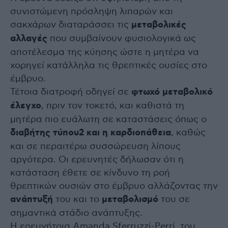
συνιστώμενη πρόσληψη λιπαρών και
σακχάρων διαταράσσει τις
μεταβολικές
αλλαγές
που συμβαίνουν φυσιολογικά ως
αποτέλεσμα της κύησης ώστε η μητέρα να
χορηγεί κατάλληλα τις θρεπτικές ουσίες στο
έμβρυο.
Τέτοια διατροφή οδηγεί σε
φτωχό μεταβολικό
έλεγχο
, πριν τον τοκετό, και καθιστά τη
μητέρα πιο ευάλωτη σε καταστάσεις όπως ο
διαβήτης τύπου2 και η καρδιοπάθεια
, καθώς
και σε περαιτέρω συσσώρευση λίπους
αργότερα. Οι ερευνητές δήλωσαν ότι η
κατάσταση έθετε σε κίνδυνο τη ροή
θρεπτικών ουσιών στο έμβρυο αλλάζοντας την
ανάπτυξή
του και το
μεταβολισμό
του σε
σημαντικά στάδιο ανάπτυξης.
Η ερευνήτρια Amanda Sferruzzi-Perri, του