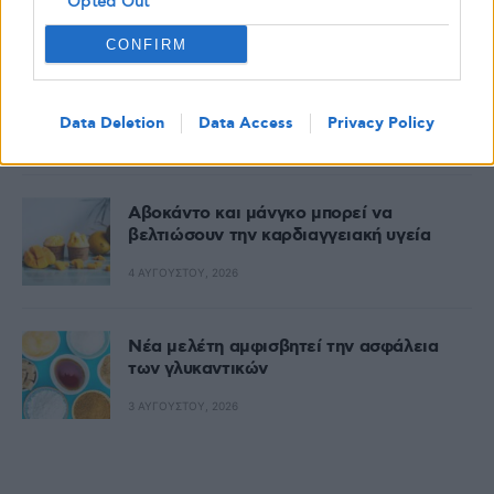
Opted Out
Δημοφιλή
CONFIRM
Ένα νέο χάπι ινσουλίνης πιθανώς να
μειώσει το σάκχαρο χωρίς ενέσεις
Data Deletion
Data Access
Privacy Policy
5 ΑΥΓΟΎΣΤΟΥ, 2026
Αβοκάντο και μάνγκο μπορεί να
βελτιώσουν την καρδιαγγειακή υγεία
4 ΑΥΓΟΎΣΤΟΥ, 2026
Nέα μελέτη αμφισβητεί την ασφάλεια
των γλυκαντικών
3 ΑΥΓΟΎΣΤΟΥ, 2026