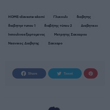
HOME-diavaste-akomi
Γλυκουλι
διαβητης
διαβητησ τυπου 1
διαβήτης τύπου 2
Διαβητικοι
Ινσουλινοεξαρτομενος
Μετρητης Σακχαρου
Νεανικος Διαβητης
Σακχαρο
Share
Tweet