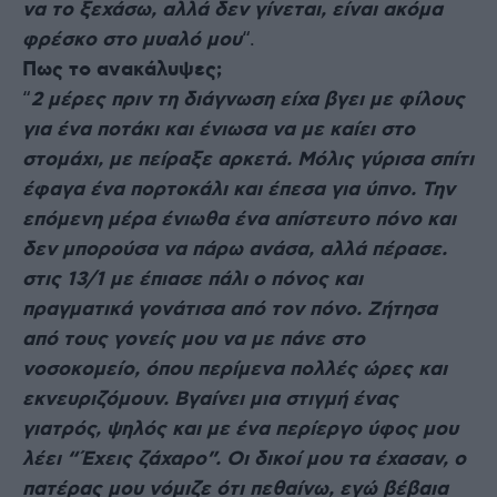
να το ξεχάσω, αλλά δεν γίνεται, είναι ακόμα
φρέσκο στο μυαλό
μου
“.
Πως το ανακάλυψες;
“
2 μέρες πριν τη διάγνωση είχα βγει με φίλους
για ένα ποτάκι και ένιωσα να με καίει στο
στομάχι, με πείραξε αρκετά. Μόλις γύρισα σπίτι
έφαγα ένα πορτοκάλι και έπεσα για ύπνο. Την
επόμενη μέρα ένιωθα ένα απίστευτο πόνο και
δεν μπορούσα να πάρω ανάσα, αλλά πέρασε.
στις 13/1 με έπιασε πάλι ο πόνος και
πραγματικά γονάτισα από τον πόνο. Ζήτησα
από τους γονείς μου να με πάνε στο
νοσοκομείο, όπου περίμενα πολλές ώρες και
εκνευριζόμουν. Βγαίνει μια στιγμή ένας
γιατρός, ψηλός και με ένα περίεργο ύφος μου
λέει “Έχεις ζάχαρο”. Οι δικοί μου τα έχασαν, ο
πατέρας μου νόμιζε ότι πεθαίνω, εγώ βέβαια