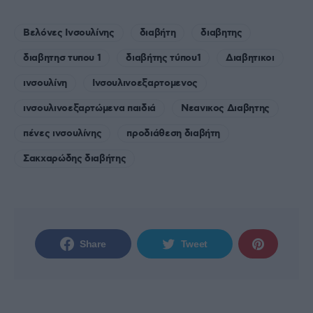
Βελόνες Ινσουλίνης
διαβήτη
διαβητης
διαβητησ τυπου 1
διαβήτης τύπου1
Διαβητικοι
ινσουλίνη
Ινσουλινοεξαρτομενος
ινσουλινοεξαρτώμενα παιδιά
Νεανικος Διαβητης
πένες ινσουλίνης
προδιάθεση διαβήτη
Σακχαρώδης διαβήτης
Share
Tweet