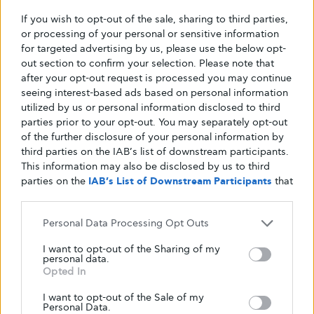
βέβαια ήμουν αγχωμένος και μετρούσα τόσο
If you wish to opt-out of the sale, sharing to third parties,
με το Libre, όσο και με το παλιό μηχάνημα,
or processing of your personal or sensitive information
for targeted advertising by us, please use the below opt-
αλλά οι αποκλίσεις ήταν πάρα πολύ μικρές,
out section to confirm your selection. Please note that
οπότε ηρέμησα και έτσι μπήκε το ζάχαρο σε μια
after your opt-out request is processed you may continue
σειρά”.
seeing interest-based ads based on personal information
“
Βλέπεις πότε το ζάχαρο έχει ανοδική ή
utilized by us or personal information disclosed to third
parties prior to your opt-out. You may separately opt-out
καθοδική πορεία, πότε πας για υπογλυκαιμία,
of the further disclosure of your personal information by
πραγματικά τα πάντα! Δεν έχω το άγχος του
third parties on the IAB’s list of downstream participants.
μεταγευματικού ζαχάρου, βλέπω την τάση ανά
This information may also be disclosed by us to third
parties on the
IAB’s List of Downstream Participants
that
πάσα ώρα και στιγμή χωρίς να τρυπιέμαι και
may further disclose it to other third parties.
ξέρω ακριβώς τι γίνεται!”
Από τη διαβητική κοινότητα ποιο είναι
Personal Data Processing Opt Outs
το μεγαλύτερο παράπονο που έχεις; Για
I want to opt-out of the Sharing of my
παράδειγμα το Libre δεν περνάει από τα
personal data.
Opted In
ταμεία, θεωρείς ότι πρέπει να το
“κυνηγήσουμε”;
I want to opt-out of the Sale of my
Personal Data.