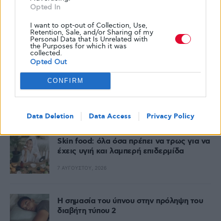
Opted In
I want to opt-out of Collection, Use,
Retention, Sale, and/or Sharing of my
Personal Data that Is Unrelated with
the Purposes for which it was
collected.
Opted Out
CONFIRM
Δημοφιλή
Data Deletion
Data Access
Privacy Policy
Skin food: όλα όσα πρέπει να τρως για να
έχεις υγιή και λαμπερή επιδερμίδα
7 ΑΥΓΟΎΣΤΟΥ, 2026
Η σημασία του ύπνου στην πρόληψη του
διαβήτη τύπου 2