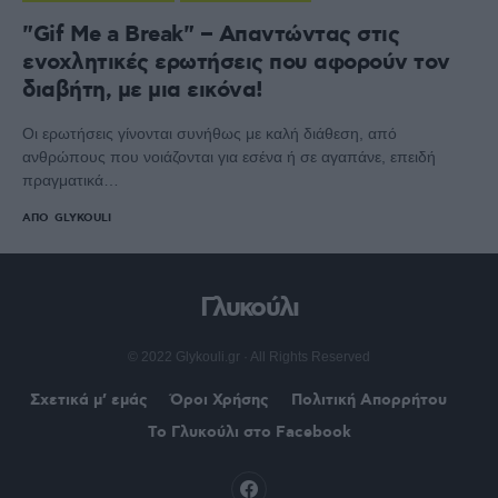
"Gif Me a Break" – Απαντώντας στις
ενοχλητικές ερωτήσεις που αφορούν τον
διαβήτη, με μια εικόνα!
Οι ερωτήσεις γίνονται συνήθως με καλή διάθεση, από
ανθρώπους που νοιάζονται για εσένα ή σε αγαπάνε, επειδή
πραγματικά…
ΑΠΌ
GLYKOULI
Γλυκούλι
© 2022 Glykouli.gr · All Rights Reserved
Σχετικά μ’ εμάς
Όροι Χρήσης
Πολιτική Απορρήτου
Το Γλυκούλι στο Facebook