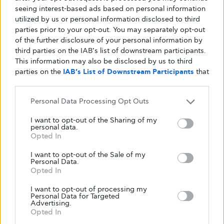
Μέρος αυτής της διαδικασίας, λέει η White,
seeing interest-based ads based on personal information
είναι
η σωστή ενστάλλαξη του μηνύματος ότι
utilized by us or personal information disclosed to third
parties prior to your opt-out. You may separately opt-out
χρειάζεται κανείς συνεχώς να παρακολουθεί
of the further disclosure of your personal information by
την υγεία του.
Η παρακολούθηση του
third parties on the IAB’s list of downstream participants.
κινδύνου εμφάνισης διαβήτη, ή ο έλεγχος του
This information may also be disclosed by us to third
διαβήτη, θα πρέπει να είναι
το ίδιο τακτική με
parties on the
IAB’s List of Downstream Participants
that
may further disclose it to other third parties.
την παρακολούθηση της αρτηριακής πίεσης.
Όπως ο
Ιανουάριος είναι μήνας που θέτουμε
Personal Data Processing Opt Outs
στόχους
, η White λέει ότι
ο Νοέμβριος μπορεί
I want to opt-out of the Sharing of my
να είναι μια ευκαιρία να αλλάξουν οι άνθρωποι
personal data.
Opted In
τη συμπεριφορά τους σε σχέση με την
παρακολούθηση της υγείας και την διαχείριση
I want to opt-out of the Sale of my
Personal Data.
του διαβήτη.
Opted In
«Το σημαντικό είναι να τους δώσουμε τη
I want to opt-out of processing my
δύναμη να κάνουν περισσότερα»
λέει η ίδια.
Personal Data for Targeted
Advertising.
«Εμείς είμαστε εδώ να βοηθήσουμε όταν θα
Opted In
είναι έτοιμοι».