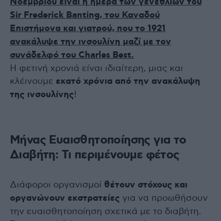
Νοεμβρίου είναι
η ημέρα των γενεθλίων του
Sir Frederick Banting
, του Καναδού
Επιστήμονα και γιατρού, που το 1921
ανακάλυψε την ινσουλίνη μαζί με τον
συνάδελφό του Charles Best
.
Η φετινή χρονιά είναι ιδιαίτερη, μιας και
κλέινουμε
εκατό χρόνια από την ανακάλυψη
της ινσουλίνης
!
Μήνας Ευαισθητοποίησης για το
Διαβήτη: Τι περιμένουμε φέτος
Διάφοροι οργανισμοί
θέτουν στόχους και
οργανώνουν εκστρατείες
για να προωθήσουν
την ευαισθητοποίηση σχετικά με το διαβήτη.