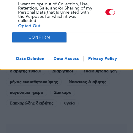
I want to opt-out of Collection, Use,
Πηγή:
Diabetes Self Management
Retention, Sale, and/or Sharing of my
Personal Data that Is Unrelated with
the Purposes for which it was
collected.
Opted Out
diabetes
glykouli
glykouli.gr
glykouligr
CONFIRM
health
life
type 1 diabetes
type 2 diabetes
Γλυκουλι
διαβήτη
διαβητης
Data Deletion
Data Access
Privacy Policy
διαβητησ τυπου 1
διαβήτης τύπου 2
διαβήτης τύπου1
Διαβητικοι
ευαισθητοποίηση
μήνας ευαισθητοποίησης
Νεανικος Διαβητης
παγκόσμια ημέρα
Σακχαρο
Σακχαρώδης διαβήτης
υγεία