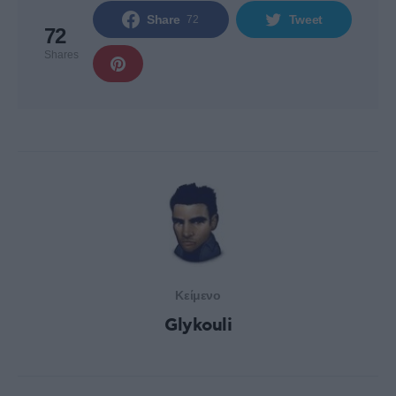
Share
Tweet
72
72
Shares
Κείμενο
Glykouli