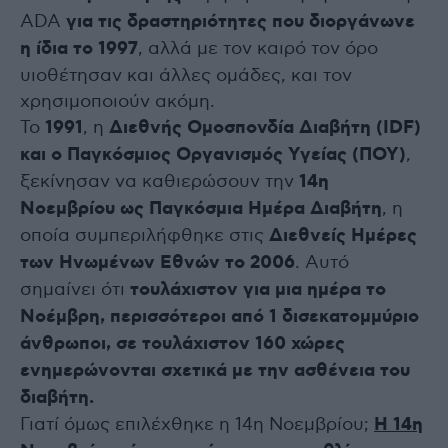
ADA
για τις δραστηριότητες που διοργάνωνε
η ίδια το 1997
, αλλά με τον καιρό τον όρο
υιοθέτησαν και άλλες ομάδες, και τον
χρησιμοποιούν ακόμη.
Το
1991
, η
Διεθνής Ομοσπονδία Διαβήτη (IDF)
και ο Παγκόσμιος Οργανισμός Υγείας (ΠΟΥ)
,
ξεκίνησαν να καθιερώσουν την
14η
Νοεμβρίου ως Παγκόσμια Ημέρα Διαβήτη
, η
οποία συμπεριλήφθηκε στις
Διεθνείς Ημέρες
των Ηνωμένων Εθνών το 2006
. Αυτό
σημαίνει ότι
τουλάχιστον για μια ημέρα το
Νοέμβρη, περισσότεροι από 1 δισεκατομμύριο
άνθρωποι, σε τουλάχιστον 160 χώρες
ενημερώνονται σχετικά με την ασθένεια του
διαβήτη.
Γιατί όμως επιλέχθηκε η 14η Νοεμβρίου;
Η 14η