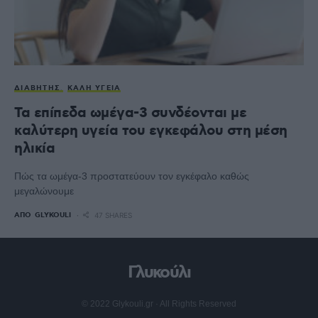
ΔΙΑΒΉΤΗΣ
ΚΑΛΉ ΥΓΕΊΑ
Τα επίπεδα ωμέγα-3 συνδέονται με
καλύτερη υγεία του εγκεφάλου στη μέση
ηλικία
Πώς τα ωμέγα-3 προστατεύουν τον εγκέφαλο καθώς
μεγαλώνουμε
ΑΠΌ
GLYKOULI
47 SHARES
Γλυκούλι
© 2022 Glykouli.gr · All Rights Reserved