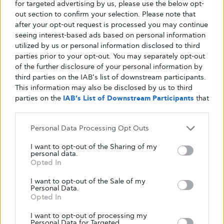
5.Δώστε
for targeted advertising by us, please use the below opt-
out section to confirm your selection. Please note that
προτεραιότητα στον
after your opt-out request is processed you may continue
seeing interest-based ads based on personal information
καλό ύπνο
utilized by us or personal information disclosed to third
parties prior to your opt-out. You may separately opt-out
of the further disclosure of your personal information by
third parties on the IAB’s list of downstream participants.
This information may also be disclosed by us to third
parties on the
IAB’s List of Downstream Participants
that
Ακριβώς όπως ένας κακός ύπνος μπορεί να
may further disclose it to other third parties.
καταστρέψει ολόκληρη την ημέρα,
έτσι και
ένα ιστορικό κακού ύπνου μπορεί να
Personal Data Processing Opt Outs
ανακατέψει πολλές άλλες πτυχές της ζωής
I want to opt-out of the Sharing of my
-και μία από αυτές μπορεί να είναι απλώς το
personal data.
Opted In
λίπος στην κοιλιά.
I want to opt-out of the Sale of my
Personal Data.
Μια μελέτη στο Sleep διαπίστωσε ότι
η
Opted In
συστηματική καταγραφή λιγότερο από πέντε
I want to opt-out of processing my
ωρών ύπνου τη νύχτα σχετίζεται με σημαντική
Personal Data for Targeted