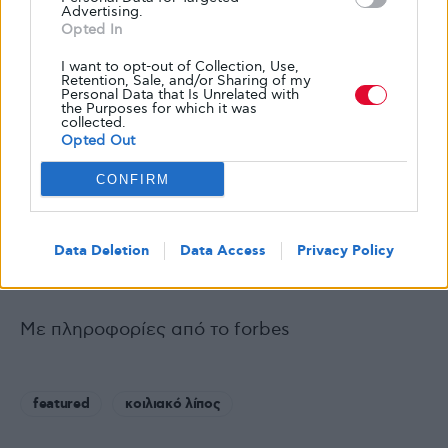
Advertising.
αύξηση τόσο της συσσώρευσης σπλαχνικού
Opted In
όσο και υποδόριου λίπους σε ενήλικες κάτω
I want to opt-out of Collection, Use,
των 40 ετών
.
Retention, Sale, and/or Sharing of my
Personal Data that Is Unrelated with
the Purposes for which it was
collected.
«
Ο κακός ύπνος έχει συνδεθεί με τη
Opted Out
συσσώρευση σωματικού λίπους, καθώς και με
CONFIRM
την αντίσταση στην ινσουλίνη
», λέει ο Δρ
Κρολ. «Η καλύτερη ποιότητα και ποσότητα
ύπνου και η μείωση του στρες μπορούν να
Data Deletion
Data Access
Privacy Policy
βοηθήσουν στην απώλεια λίπους».
Με πληροφορίες από το forbes
featured
κοιλιακό λίπος