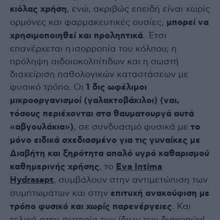
κιόλας χρήση
, ενώ, ακριβώς επειδή είναι χωρίς
ορμόνες και φαρμακευτικές ουσίες,
μπορεί να
χρησιμοποιηθεί και προληπτικά
. Έτσι
επανέρχεται η ισορροπία του κόλπου, η
πρόληψη αιδοιοκολπίτιδων και η σωστή
διαχείριση παθολογικών καταστάσεων με
φυσικό τρόπο. Οι
1 δις ωφέλιμοι
μικροοργανισμοί (γαλακτοβάκιλοι) (ναι,
τόσους περιέχονται στα θαυματουργά αυτά
«αβγουλάκια»)
, σε συνδυασμό φυσικά με
το
μόνο ειδικά σχεδιασμένο
για τις γυναίκες με
Διαβήτη και ξηρότητα
απαλό υγρό καθαρισμού
καθημερινής χρήσης
, το
Eva Intima
Hydrasept
, συμβάλουν στην αντιμετώπιση των
συμπτωμάτων και στην
επιτυχή ανακούφιση με
τρόπο φυσικό και χωρίς παρενέργειες
. Και
τελικά στην σωτηρία των ίδιων των διακοπών!