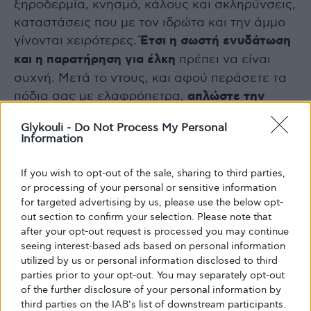
ξηροδερμία, κνησμό, κάλους και σκληρύνσεις,
καταστάσεις που με τον ιδρώτα και την άμμο
γίνονται χειρότερες.
Έτσι η σωστή ενυδάτωση
και η παρατήρηση για έλκη
πρέπει να είναι
συχνή. Μετά το ντους, και αφού περάσετε τα
πόδια σας με ελαφρόπετρα,
απλώστε την
κρέμα ποδιών σας, αποφεύγοντας την περιοχή
Glykouli -
Do Not Process My Personal
ανάμεσα στα δάχτυλά.
Κάντε επάλειψη μέχρι
Information
να απορροφηθεί τελείως και επιμείνετε
περισσότερο στις πάσχουσες περιοχές ή στις
If you wish to opt-out of the sale, sharing to third parties,
περιοχές με σκληρύνσεις.
or processing of your personal or sensitive information
for targeted advertising by us, please use the below opt-
out section to confirm your selection. Please note that
Ελαφρόπετρα ή ράσπα
after your opt-out request is processed you may continue
Το νερό, είτε της πισίνας είτε της θάλασσας, η
seeing interest-based ads based on personal information
utilized by us or personal information disclosed to third
άμμος, η χρήση ανοικτών παπουτσιών (
κυρίως
parties prior to your opt-out. You may separately opt-out
σαγιονάρας
) και η πολύωρη ορθοστασία και
of the further disclosure of your personal information by
δραστηριότητα αφυδατώνουν τα πόδια ενώ
third parties on the IAB’s list of downstream participants.