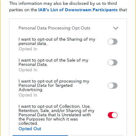
This information may also be disclosed by us to third
δημιουργούν σκληρύνσεις στις φτέρνες και
parties on the
IAB’s List of Downstream Participants
that
στις άκρες των πελμάτων.
Για να
may further disclose it to other third parties.
απομακρύνετε τους ήπιας μορφής κάλους, τα
Personal Data Processing Opt Outs
νεκρά κύτταρα και το τραχύ δέρμα, όσο ακόμα
βρίσκεστε στο ντους, και αφού τα πόδια έχουν
I want to opt-out of the Sharing of my
personal data.
μουλιάσει, τρίψτε τα προβληματικά σημεία με
Opted In
επαναλαμβανόμενες κινήσεις μέχρι να
I want to opt-out of the Sale of my
καθαρίσει το δέρμα
. Σε αυτό το σημείο όμως
Personal Data.
χρειάζεται προσοχή καθώς
αν το παρακάνετε
Opted In
μπορεί να δημιουργήσετε τοπικά στο σημείο
I want to opt-out of processing my
έγκαυμα
Personal Data for Targeted
, κάτι το οποίο θα δυσκολέψει πάρα
Advertising.
πολύ τις δραστηριότητες σας στις διακοπές
Opted In
και
μπορεί, αν δεν το φροντίσετε επιμελώς, να
I want to opt-out of Collection, Use,
μολυνθεί και να χρειάζεται παρέμβαση
Retention, Sale, and/or Sharing of my
Personal Data that Is Unrelated with
γιατρού και θεραπεία.
the Purposes for which it was
collected.
Opted Out