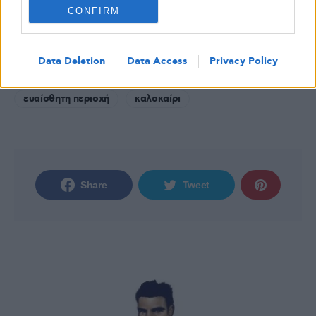
Διαβάστε επίσης:
Αντιηλιακό: Κάθε πότε
CONFIRM
πρέπει να ανανεώνεται – Τι είναι το SPF;
Data Deletion
Data Access
Privacy Policy
featured
διαβήτης
διαβήτης τύπου 1
ευαίσθητη περιοχή
καλοκαίρι
Share
Tweet