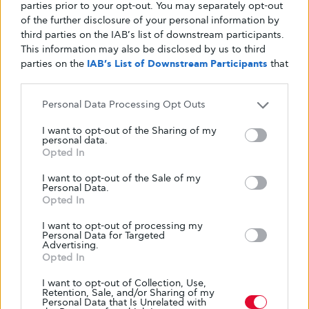
parties prior to your opt-out. You may separately opt-out
of the further disclosure of your personal information by
third parties on the IAB’s list of downstream participants.
This information may also be disclosed by us to third
parties on the
IAB’s List of Downstream Participants
that
may further disclose it to other third parties.
Personal Data Processing Opt Outs
Δημοφιλή
I want to opt-out of the Sharing of my
personal data.
Opted In
Skin food: όλα όσα πρέπει να τρως για να
έχεις υγιή και λαμπερή επιδερμίδα
I want to opt-out of the Sale of my
Personal Data.
7 ΑΥΓΟΎΣΤΟΥ, 2026
Opted In
I want to opt-out of processing my
Personal Data for Targeted
Η σημασία του ύπνου στην πρόληψη του
Advertising.
διαβήτη τύπου 2
Opted In
I want to opt-out of Collection, Use,
6 ΑΥΓΟΎΣΤΟΥ, 2026
Retention, Sale, and/or Sharing of my
Personal Data that Is Unrelated with