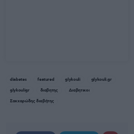
diabetes
featured
glykouli
glykouli.gr
glykouligr
διαβητης
Διαβητικοι
Σακχαρώδης διαβήτης