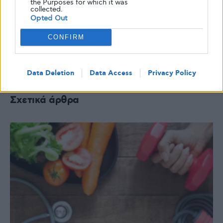
the Purposes for which it was
collected.
Ένα νέο χάπι ινσουλίνης πιθανώς να
Opted Out
μειώσει το σάκχαρο χωρίς ενέσεις
CONFIRM
5 ΑΥΓΟΎΣΤΟΥ, 2026
Data Deletion
Data Access
Privacy Policy
Σχετικά άρθρα