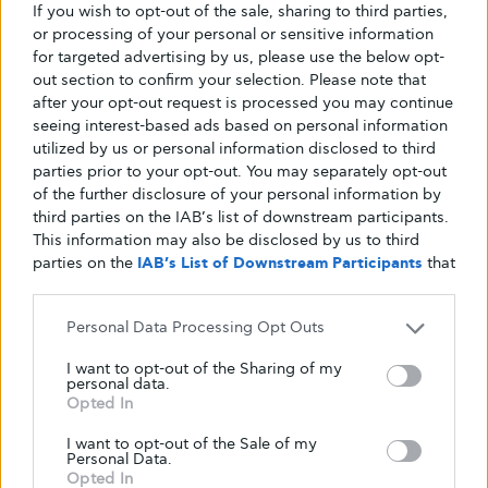
If you wish to opt-out of the sale, sharing to third parties,
or processing of your personal or sensitive information
for targeted advertising by us, please use the below opt-
out section to confirm your selection. Please note that
Η ΔΙΑΤΡΟΦΉ ΜΟΥ
after your opt-out request is processed you may continue
Οκτώ τροφές που θα φορτίσουν τις
seeing interest-based ads based on personal information
μπαταρίες ενέργειάς σου
utilized by us or personal information disclosed to third
parties prior to your opt-out. You may separately opt-out
Όταν το μεσημέρι νιώθεις να πέφτει επικίνδυνα η ενέργεια
of the further disclosure of your personal information by
σου και η πρώτη σου σκέψη είναι «ένας καφές»
third parties on the IAB’s list of downstream participants.
This information may also be disclosed by us to third
ΑΠΌ
GLYKOULI
8 ΣΕΠΤΕΜΒΡΊΟΥ, 2022
parties on the
IAB’s List of Downstream Participants
that
may further disclose it to other third parties.
Personal Data Processing Opt Outs
I want to opt-out of the Sharing of my
personal data.
Opted In
I want to opt-out of the Sale of my
Personal Data.
Opted In