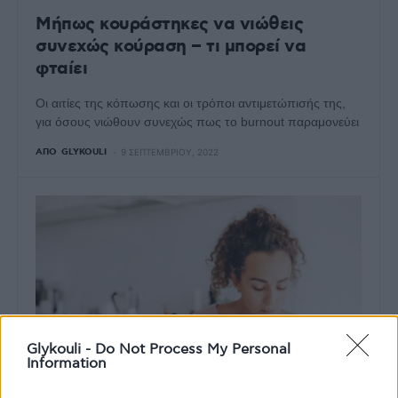
Μήπως κουράστηκες να νιώθεις
συνεχώς κούραση – τι μπορεί να
φταίει
Οι αιτίες της κόπωσης και οι τρόποι αντιμετώπισής της,
για όσους νιώθουν συνεχώς πως το burnout παραμονεύει
ΑΠΌ
GLYKOULI
9 ΣΕΠΤΕΜΒΡΊΟΥ, 2022
Glykouli -
Do Not Process My Personal
Information