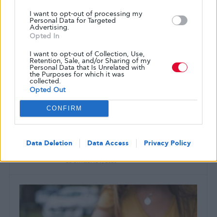
I want to opt-out of processing my
Personal Data for Targeted
Advertising.
Opted In
I want to opt-out of Collection, Use,
Retention, Sale, and/or Sharing of my
ΖΩΉ ΜΕ ΤΟ ΔΙΑΒΉΤΗ
Personal Data that Is Unrelated with
the Purposes for which it was
7 στρατηγικές που μας βοηθούν να
collected.
Opted Out
αντιμετωπίσουμε την αβεβαιότητα της
ζωής
CONFIRM
Είναι πολύ δύσκολο για τους ανθρώπους να ζουν κάτω
από καταστάσεις που προκαλούν τόσο μεγάλη
Data Deletion
Data Access
Privacy Policy
αβεβαιότητα. Ο εγκέφαλός…
ΑΠΌ
GLYKOULI
23 ΟΚΤΩΒΡΊΟΥ, 2020