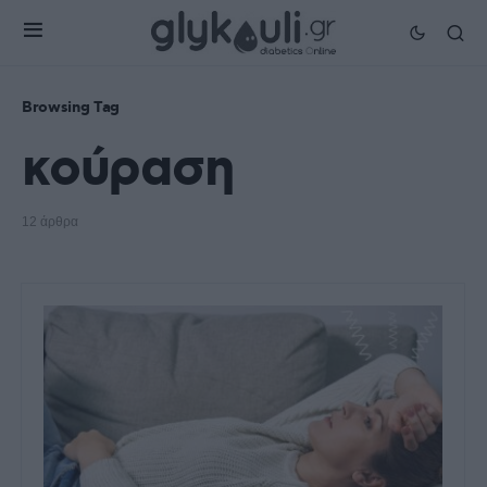
Browsing Tag
κούραση
12 άρθρα