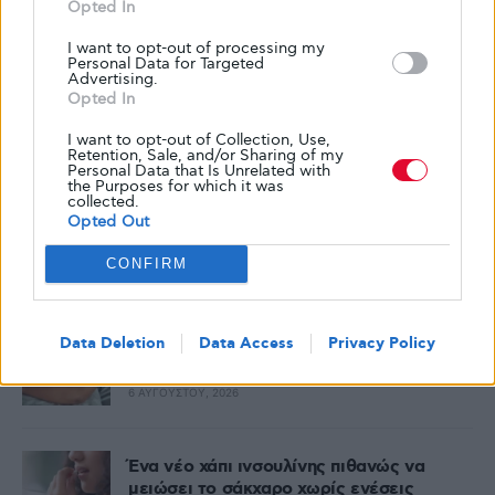
Opted In
I want to opt-out of processing my
Personal Data for Targeted
Advertising.
Opted In
I want to opt-out of Collection, Use,
Retention, Sale, and/or Sharing of my
Personal Data that Is Unrelated with
the Purposes for which it was
collected.
Opted Out
CONFIRM
Δημοφιλή
Η σημασία του ύπνου στην πρόληψη του
Data Deletion
Data Access
Privacy Policy
διαβήτη τύπου 2
6 ΑΥΓΟΎΣΤΟΥ, 2026
Ένα νέο χάπι ινσουλίνης πιθανώς να
μειώσει το σάκχαρο χωρίς ενέσεις