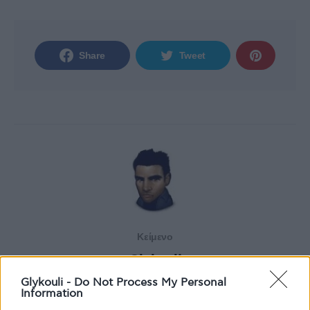
Share
Tweet
Κείμενο
Glykouli
Glykouli -
Do Not Process My Personal
Information