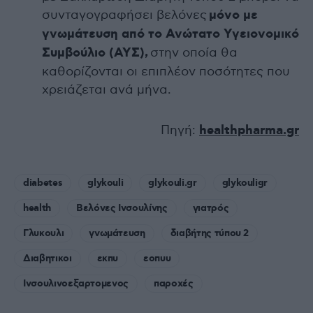
συνταγογραφήσει βελόνες
μόνο με
γνωμάτευση από το Ανώτατο Υγειονομικό
Συμβούλιο (ΑΥΣ),
στην οποία θα
καθορίζονται οι επιπλέον ποσότητες που
χρειάζεται ανά μήνα.
Πηγή:
healthpharma.gr
diabetes
glykouli
glykouli.gr
glykouligr
health
Βελόνες Ινσουλίνης
γιατρός
Γλυκουλι
γνωμάτευση
διαβήτης τύπου 2
Διαβητικοι
εκπυ
εοπυυ
Ινσουλινοεξαρτομενος
παροχές