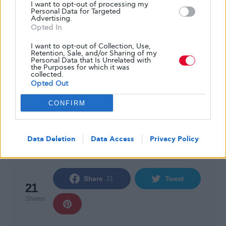
I want to opt-out of processing my
type 1 diabetes
Γλυκουλι
διαβήτη
Personal Data for Targeted
Advertising.
διαβητης
διαβητησ τυπου 1
διαβήτης τύπου1
Opted In
Διαβητικοι
εοδυ
εργαζόμενοι
εργασία
I want to opt-out of Collection, Use,
Retention, Sale, and/or Sharing of my
Personal Data that Is Unrelated with
ευπαθείς
κορωνοϊός
οργάνωση
the Purposes for which it was
collected.
περιβάλλον
προστασία
Σακχαρο
Opted Out
Σακχαρώδης διαβήτης
συστάσεις
υγεία
CONFIRM
υπουργείο
Data Deletion
Data Access
Privacy Policy
Share
Tweet
21
21
Shares