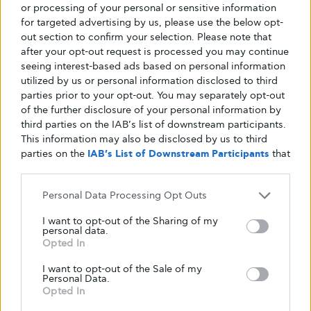
or processing of your personal or sensitive information
περιπτώσεις εκείνες όπου η διαφορετική
for targeted advertising by us, please use the below opt-
διευθέτηση του τρόπου οργάνωσης της
out section to confirm your selection. Please note that
εργασίας (όπως με την παροχή εξ αποστάσεως
after your opt-out request is processed you may continue
seeing interest-based ads based on personal information
εργασίας) δεν είναι εφικτή. Κατά συνέπεια,
utilized by us or personal information disclosed to third
ενδεχόμενη πρόσκληση του εργοδότη για
parties prior to your opt-out. You may separately opt-out
επιστροφή στην διά ζώσης εργασία δεν
of the further disclosure of your personal information by
third parties on the IAB’s list of downstream participants.
κρίνεται καταχρηστική υπό τα νέα δεδομένα
This information may also be disclosed by us to third
(ερμηνεία Δ. Καπερδανάκη, απόφοιτου Νομικής
parties on the
IAB’s List of Downstream Participants
that
Σχολής ΑΠΘ).»
may further disclose it to other third parties.
Μπορείτε να δείτε ολόκληρη την εγκύκλιο
Personal Data Processing Opt Outs
εδώ
.
Πηγές:
elodi.gr
,
ergasiaka-gr.net
I want to opt-out of the Sharing of my
personal data.
Opted In
I want to opt-out of the Sale of my
diabetes
glykouli
glykouli.gr
glykouligr
Personal Data.
Opted In
health
HOME-zoi-me-to-diaviti
life