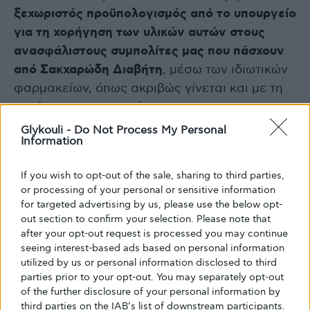
ξεχωριστός προϋπολογισμός από το υπουργείο
για τη χορήγηση των υλικών αυτών στους
ανασφάλιστους συμπολίτες μας που πάσχουν
από Σακχαρώδη Διαβήτη
, μέσω των ιδιωτικών
φαρμακείων, όπως ακριβώς γίνεται και με τη
χορήγηση των φαρμάκων για την
αντιμετώπιση του Διαβήτη.
Glykouli -
Do Not Process My Personal
Όπως αναφέρει χαρακτηριστικά στην
Information
επιστολή της η ΠΟΣΣΑΣΔΙΑ
If you wish to opt-out of the sale, sharing to third parties,
επαναλαμβάνοντας εκ νέου το αίτημα για
or processing of your personal or sensitive information
συνάντηση,
«τα προβλήματα που
for targeted advertising by us, please use the below opt-
αντιμετωπίζουν οι πάσχοντες από Σακχαρώδη
out section to confirm your selection. Please note that
Διαβήτη, ασφαλισμένοι και ανασφάλιστοι, είναι
after your opt-out request is processed you may continue
seeing interest-based ads based on personal information
πάρα πολλά και για τον λόγο αυτό
αιτούμαστε
utilized by us or personal information disclosed to third
εκ νέου τον προγραμματισμό μίας
συνάντησης
parties prior to your opt-out. You may separately opt-out
μαζί σας, ώστε να σας ενημερώσουμε
of the further disclosure of your personal information by
third parties on the IAB’s list of downstream participants.
διεξοδικά για τα προβλήματα του χώρου μας
,