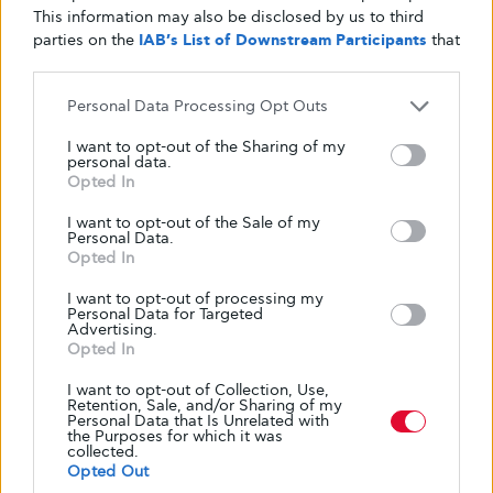
This information may also be disclosed by us to third
με την ελπίδα πως θα συμβάλετε στην επίλυσή
parties on the
IAB’s List of Downstream Participants
that
τους, προωθώντας, μέσα από τη συνεργασία
may further disclose it to other third parties.
μας, τις απαιτούμενες ρυθμίσεις, που θα
Personal Data Processing Opt Outs
οδηγήσουν στην αναβάθμιση της ποιότητας
ζωής των ανθρώπων με Σακχαρώδη Διαβήτη
I want to opt-out of the Sharing of my
personal data.
και στην απρόσκοπτη πρόσβασή τους στην
Opted In
ποιότητα της ζωής τους και στην Υγεία»
.
I want to opt-out of the Sale of my
Πηγή:
Γλυκός Πλανήτης
Personal Data.
Opted In
I want to opt-out of processing my
Personal Data for Targeted
Advertising.
Opted In
diabetes
glykouli
glykouli.gr
glykouligr
I want to opt-out of Collection, Use,
health
HOME-zoi-me-to-diaviti
life
Retention, Sale, and/or Sharing of my
Personal Data that Is Unrelated with
type 1 diabetes
type 2 diabetes
ανασφαλιστοι
the Purposes for which it was
collected.
Γλυκουλι
Opted Out
διαβήτη
διαβητης