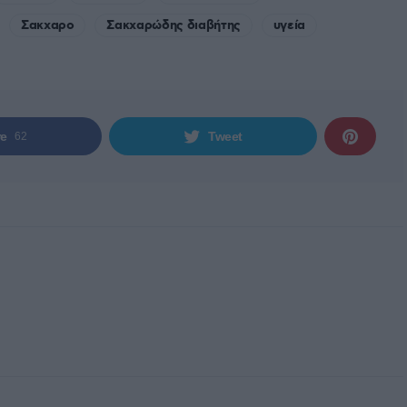
Σακχαρο
Σακχαρώδης διαβήτης
υγεία
re
Tweet
62