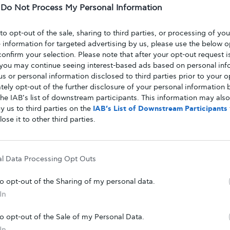
ο
.
Καταφέραμε να αποδείξουμε ότι και το RNA, και
-
Do Not Process My Personal Information
στα κύτταρα του λεπτού εντέρου. Επιπλέον, η
γή ινσουλίνης είναι άθικτη σε αυτά τα κύτταρα.»
 to opt-out of the sale, sharing to third parties, or processing of yo
e information for targeted advertising by us, please use the below o
επτό έντερο εμβρύων παράγουν αυθόρμητα
confirm your selection. Please note that after your opt-out request i
στεύουν ότι η παραγωγή ινσουλίνης στο λεπτό
you may continue seeing interest-based ads based on personal inf
ην
ανάπτυξη και ωρίμανση του εντέρου πριν την
 us or personal information disclosed to third parties prior to your o
ely opt-out of the further disclosure of your personal information b
the IAB’s list of downstream participants. This information may als
 το ανθρώπινο σώμα παράγει ινσουλίνη μόνο από
y us to third parties on the
IAB’s List of Downstream Participants
ατος. Ο διαβήτης τύπου 1 εμφανίζεται όταν
το
lose it to other third parties.
υ τα βήτα κύτταρα,
καθιστώντας αδύνατη την
ειάζεται για την ρύθμιση των επιπέδων του
α για την επιβίωση.
al Data Processing Opt Outs
ρεί να οδηγήσει σε
μελλοντικές θεραπείες που
to opt-out of the Sharing of my personal data.
οποίηση ινσουλινοπαραγωγών κυττάρων που
In
υ σώματος.
σωλήνα αποτελούν μια θαυμάσια πιθανή πηγή
to opt-out of the Sale of my Personal Data.
νται συνεχώς από εντερικά βλαστοκύτταρα»
, λέει ο
In