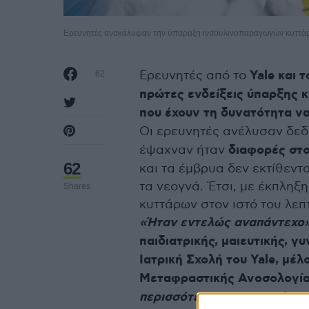
Ερευνητές ανακάλυψαν την ύπαραξη ινσουλινοπαραγωγών κυττάρ
Ερευνητές από το
Yale και 
62
πρώτες ενδείξεις ύπαρξης κ
που έχουν τη δυνατότητα να
Οι ερευνητές ανέλυσαν δε
έψαχναν ήταν
διαφορές στ
62
και τα έμβρυα δεν εκτίθεντ
τα νεογνά. Έτσι, με έκπλη
Shares
κυττάρων στον ιστό του λεπ
«Ήταν εντελώς αναπάντεχο
παιδιατρικής, μαιευτικής, 
Ιατρική Σχολή του Yale, μέ
Μεταφραστικής Ανοσολογίας
περισσότερο το ερευνούσαμ