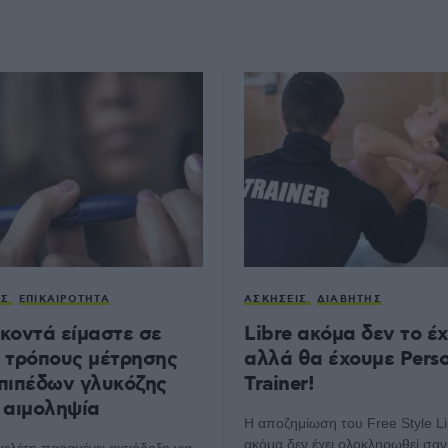
ΗΣ
ΕΠΙΚΑΙΡΌΤΗΤΑ
ΑΣΚΉΣΕΙΣ
ΔΙΑΒΉΤΗΣ
κοντά είμαστε σε
Libre ακόμα δεν το έ
 τρόπους μέτρησης
αλλά θα έχουμε Perso
πιπέδων γλυκόζης
Trainer!
 αιμοληψία
Η αποζημίωση του Free Style Li
ακόμα δεν έχει ολοκληρωθεί σαν
μελέτη παραμένει αισιόδοξη για