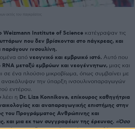
ων εκτός του παγκρέατος
το Weizmann Institute of Science
κατέγραψαν τις
υττάρων που δεν βρίσκονται στο πάγκρεας, και
 παράγουν ινσουλίνη.
δομένα από
νεογνικό και εμβρυικό ιστό.
Αυτό που
ο RNA μεταξύ εμβρύων και νεογέννητων,
μιας και
αι σε ένα πλούσιο μικροβίωμα, όπως συμβαίνει με
ξη ανακάλυψαν την ύπαρξη ινσουλινοπαραγωγών
τού εντέρου.
»
λέει η
Dr. Liza Konnikova, επίκουρος καθηγήτρια
γυναικολογίας και αναπαραγωγικής επιστήμης στην
λος του Προγράμματος Ανθρώπινης και
, και μια εκ των συγγραφέων της έρευνας.
«Όσο
ε, τόσο συνειδητοποιούσαμε ότι
η ινσουλίνη