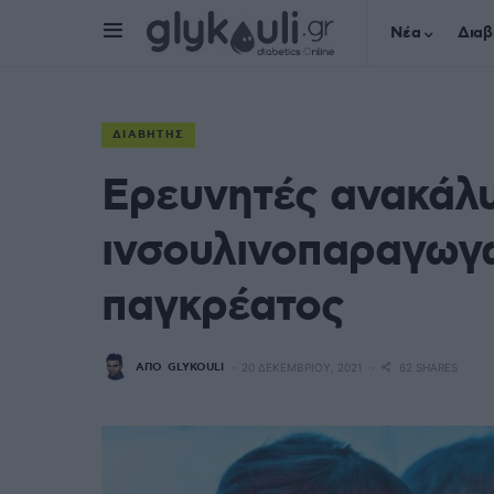
Νέα
Διαβ
ΔΙΑΒΉΤΗΣ
Ερευνητές ανακάλ
ινσουλινοπαραγωγώ
παγκρέατος
ΑΠΌ
GLYKOULI
20 ΔΕΚΕΜΒΡΊΟΥ, 2021
62 SHARES