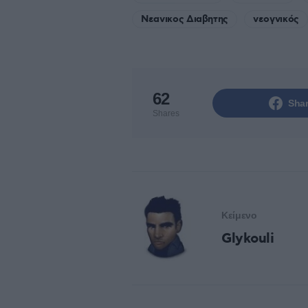
Νεανικος Διαβητης
νεογνικός
62
Sha
Shares
Κείμενο
Glykouli