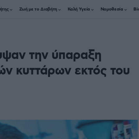
ήτης
Ζωή με το Διαβήτη
Καλή Υγεία
Νομοθεσία
Bi
υψαν την ύπαραξη
ν κυττάρων εκτός του