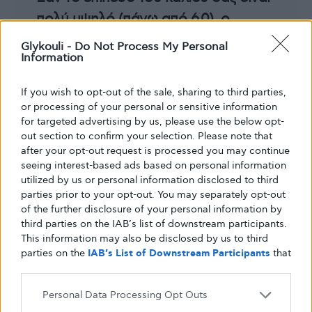
πολύ υψηλό (πάνω από 6,0), ο
γιατρός σας μπορεί να συστήσει ένα
Glykouli -
Do Not Process My Personal
Information
φάρμακο, όπως το
πολυστυρολοσουλφονικό νάτριο
If you wish to opt-out of the sale, sharing to third parties,
(εμπορικές ονομασίες Kayexalate και
or processing of your personal or sensitive information
Kionex), το οποίο βοηθά στην
for targeted advertising by us, please use the below opt-
out section to confirm your selection. Please note that
απομάκρυνση του καλίου από το
after your opt-out request is processed you may continue
σώμα. Τα διουρητικά μπορούν επίσης
seeing interest-based ads based on personal information
utilized by us or personal information disclosed to third
να βοηθήσουν στη μείωση των
parties prior to your opt-out. You may separately opt-out
επιπέδων καλίου.
of the further disclosure of your personal information by
third parties on the IAB’s list of downstream participants.
This information may also be disclosed by us to third
parties on the
IAB’s List of Downstream Participants
that
may further disclose it to other third parties.
Μιλήστε με τον γιατρό σας εάν έχετε
Personal Data Processing Opt Outs
οποιεσδήποτε ανησυχίες σχετικά με το