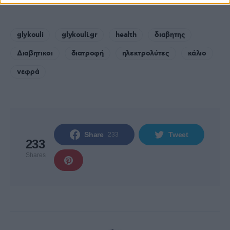
glykouli
glykouli.gr
health
διαβητης
Διαβητικοι
διατροφή
ηλεκτρολύτες
κάλιο
νεφρά
Share
Tweet
233
233
Shares