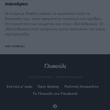
σακχάρου
Τα άτομα με διαβήτη πρέπει να προσέχουν πολύ τη
διατροφή τους, όσον αφορά στην ποσότητα των μερίδων,
στη συχνότητα των γευμάτων και στους υδατάνθρακες. Οι
υδατάνθρακες στην τροφή που τρώτε αποτελούν την κύρια
πηγή γλυκόζης
ΑΠΌ
GLYKOULI
Γλυκούλι
© 2022 Glykouli.gr · All Rights Reserved
Σχετικά μ’ εμάς
Όροι Χρήσης
Πολιτική Απορρήτου
Το Γλυκούλι στο Facebook