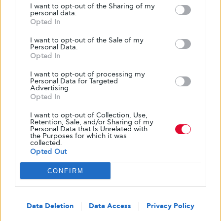
επίπεδο καλίου στο αίμα σας ή την υγεία των
I want to opt-out of the Sharing of my
personal data.
νεφρών σας γενικά. Κάντε ό,τι καλύτερο
Opted In
μπορείτε για να διατηρήσετε τα επίπεδα της
I want to opt-out of the Sale of my
HbA1c σας κάτω από το 7%, και φροντίστε να
Personal Data.
ελέγχετε το επίπεδο μικρολευκωματίνης σας
Opted In
(μια εξέταση για πρωτεΐνη ούρων που
I want to opt-out of processing my
ανιχνεύει βλάβη στα νεφρά) κάθε χρόνο. Τα
Personal Data for Targeted
Advertising.
διαβητικά προβλήματα των νεφρών μπορούν
Opted In
να προληφθούν ή να επιβραδυνθούν εάν
I want to opt-out of Collection, Use,
εντοπιστούν έγκαιρα.
Retention, Sale, and/or Sharing of my
Personal Data that Is Unrelated with
the Purposes for which it was
collected.
Διαβάστε ακόμα:
Τι πρέπει να γνωρίζετε για
Opted Out
τους ηλεκτρολύτες – Γλυκούλι (glykouli.gr)
CONFIRM
Οι 10 καλύτερες ελληνικές υπερτροφές που
αξίζει να προσθέσουμε στη διατροφή μας –
Data Deletion
Data Access
Privacy Policy
Γλυκούλι (glykouli.gr)