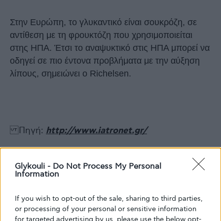
Στην Ευρώπη, το γλυκαντικό είναι σουκρόζη, σε
αντίθεση με τη φρουκτόζη που χρησιμοποιείται
στης ΗΠΑ. Έτσι το αναψυκτικό στις ΗΠΑ μπορεί να
οδηγεί σε πιο έντονα προβλήματα με την αύξηση
λίπους, σημειώνει ο Richelsen.
Πηγή:
http://www.iatronet.gr/
Glykouli -
Do Not Process My Personal
Information
online σύσκεψη
If you wish to opt-out of the sale, sharing to third parties,
or processing of your personal or sensitive information
for targeted advertising by us, please use the below opt-