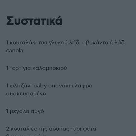
Συστατικά
1 κουταλάκι του γλυκού λάδι αβοκάντο ή λάδι
canola
1 τορτίγια καλαμποκιού
1 φλιτζάνι baby σπανάκι ελαφρά
συσκευασμένο
1 μεγάλο αυγό
2 κουταλιές της σούπας τυρί φέτα