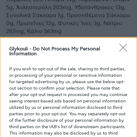
5g, Χοληστερόλη 203mg, Υδατάνθρακες 13g,
Συνολικά Σάκχαρα 1g, Προστιθέμενα Σάκχαρα
0g, Πρωτεΐνες 12g, Φυτικές Ίνες 3g, Νάτριο
287mg, Κάλιο 363mg
Glykouli -
Do Not Process My Personal
Information
diabetes
glykouli
glykouli.gr
glykouligr
Γλυκουλι
διαβητης
Διαβητικοι
πρωινό
If you wish to opt-out of the sale, sharing to third parties,
or processing of your personal or sensitive information
Σακχαρώδης διαβήτης
Συνταγή
for targeted advertising by us, please use the below opt-
out section to confirm your selection. Please note that
after your opt-out request is processed you may continue
seeing interest-based ads based on personal information
utilized by us or personal information disclosed to third
Share
Tweet
parties prior to your opt-out. You may separately opt-out
of the further disclosure of your personal information by
third parties on the IAB’s list of downstream participants.
This information may also be disclosed by us to third