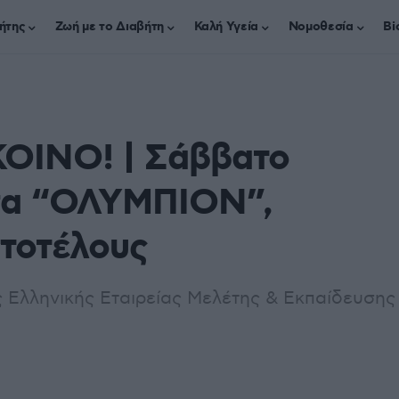
ήτης
Ζωή με το Διαβήτη
Καλή Υγεία
Νομοθεσία
Bi
ΟΙΝΟ! | Σάββατο
υσα “ΟΛΥΜΠΙΟΝ”,
στοτέλους
ς Ελληνικής Εταιρείας Μελέτης & Εκπαίδευσης