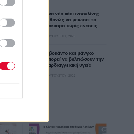
Ένα νέο χάπι ινσουλίνης
πιθανώς να μειώσει το
σάκχαρο χωρίς ενέσεις
5 ΑΥΓΟΎΣΤΟΥ, 2026
Αβοκάντο και μάνγκο
μπορεί να βελτιώσουν την
καρδιαγγειακή υγεία
4 ΑΥΓΟΎΣΤΟΥ, 2026