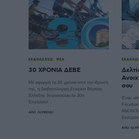
ΕΚΔΗΛΏΣΕΙΣ
ΝΈΑ
ΕΚΔΗΛΏ
30 ΧΡΟΝΙΑ ΔΕΒΕ
Δελτί
Ανοιχ
Με αφορμή τα 30 χρόνια από την ίδρυσή
σου
της, η Διαβητολογική Εταιρεία Βόρειας
Ελλάδας διοργανώνει το 30ο
Ένας onl
Επετειακό…
Facebook
ΑΝΟΙΧΤΑ
ΑΠΌ
GLYKOULI
Εκστρατ
ΑΠΌ
GLYK