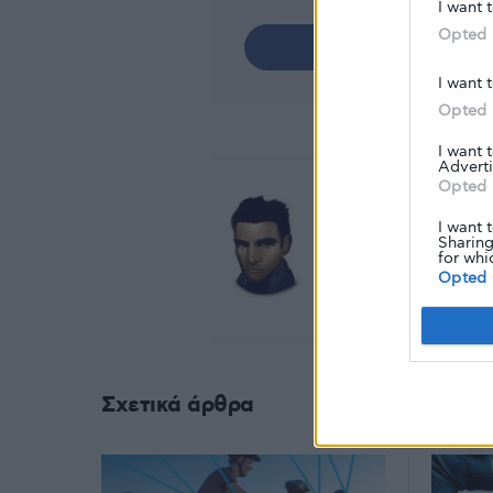
I want 
Opted 
Share
I want 
Opted 
I want 
Adverti
Opted 
Κείμενο
I want 
Sharing
for whi
Glykouli
Opted 
Σχετικά άρθρα