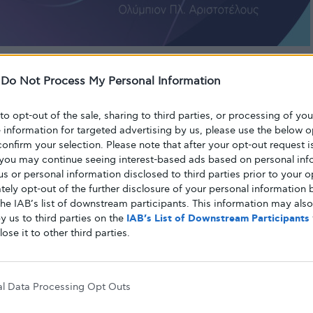
-
Do Not Process My Personal Information
ην
Ημερίδα για το Kοινό
που θα πραγματοποιηθεί
024
, στις
10.00
, στην
αίθουσα «Ολύμπιον»
, στο
 to opt-out of the sale, sharing to third parties, or processing of yo
ς.
e information for targeted advertising by us, please use the below o
confirm your selection. Please note that after your opt-out request i
you may continue seeing interest-based ads based on personal inf
αι αφορά την ενημέρωση και την
 us or personal information disclosed to third parties prior to your o
ε την
παχυσαρκία
σε κάθε ηλικία.
ely opt-out of the further disclosure of your personal information b
the IAB’s list of downstream participants. This information may als
y us to third parties on the
IAB’s List of Downstream Participants
r
glykouligr
health
Γλυκουλι
διαβητης
lose it to other third parties.
ης
al Data Processing Opt Outs