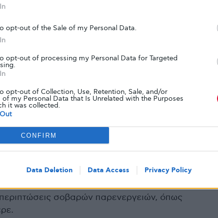
In
to opt-out of the Sale of my Personal Data.
χουν ορισμένους περιορισμούς,
In
παρενεργειών.
to opt-out of processing my Personal Data for Targeted
sing.
In
υ χρησιμοποιείται στο Ozempic έχει εγκριθεί
7, επομένως υπάρχει πλέον σχεδόν μια δεκαετία
to opt-out of Collection, Use, Retention, Sale, and/or
 of my Personal Data that Is Unrelated with the Purposes
ch it was collected.
Out
σιμοποίησε δεδομένα υγείας από εκατοντάδες
CONFIRM
ράνους που δημοσιεύθηκε τον Ιανουάριο
ν συνδέονται με υψηλότερο κίνδυνο καρδιακών
ν σκέψεων, όπως είχε προταθεί προηγουμένως.
Data Deletion
Data Access
Privacy Policy
 περιπτώσεις σοβαρών παρενεργειών, όπως
ρε.