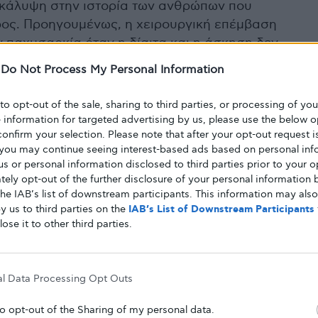
ακάλυψη στην ιστορία των ανθρώπων που
ος. Προηγουμένως, η χειρουργική επέμβαση
ην παχυσαρκία όταν η δίαιτα και η άσκηση δεν
-
Do Not Process My Personal Information
ρθωμα. Η παχυσαρκία επηρεάζει 900 εκατομμύρια
 to opt-out of the sale, sharing to third parties, or processing of yo
αυτό που θεωρείται μια μεγάλη κρίση.
e information for targeted advertising by us, please use the below o
confirm your selection. Please note that after your opt-out request i
you may continue seeing interest-based ads based on personal inf
 μια σημαντική ανεκπλήρωτη ανάγκη: η
 us or personal information disclosed to third parties prior to your o
 λίγες χρόνιες ασθένειες για τις οποίες υπήρχαν
ely opt-out of the further disclosure of your personal information b
the IAB’s list of downstream participants. This information may als
άλλος ενδοκρινολόγος Εμανουέλ Ντισέ στο AFP.
y us to third parties on the
IAB’s List of Downstream Participants
lose it to other third parties.
δοκιμών, τα φάρμακα έχουν βρεθεί ότι μειώνουν
ά μέσο όρο 15% έως 20%.
al Data Processing Opt Outs
to opt-out of the Sharing of my personal data.