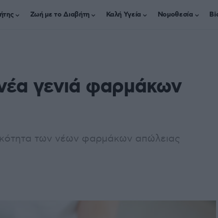
ήτης
Ζωή με το Διαβήτη
Καλή Υγεία
Νομοθεσία
Bi
νέα γενιά φαρμάκων
τικότητα των νέων φαρμάκων απώλειας